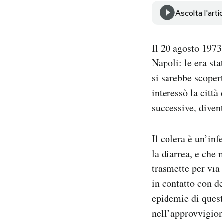
Notifiche mobile
Ascolta l'arti
Regala il Post
Hai bisogno di aiuto?
Il 20 agosto 1973
Esci
Napoli: le era st
si sarebbe scoper
interessò la città
successive, diven
Il colera è un’in
la diarrea, e che 
trasmette per via 
in contatto con de
epidemie di quest
nell’approvvigion