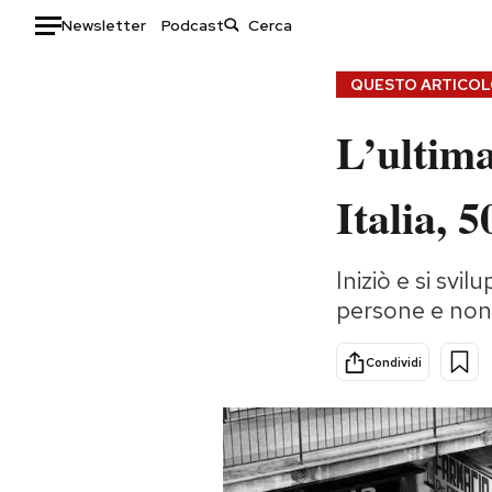
Newsletter
Podcast
Auto
QUESTO ARTICOLO
L’ultima
HOME
Italia
Moda
Italia, 5
Mondo
Libri
Politica
Consumismi
Iniziò e si svi
Tecnologia
Storie/Idee
persone e non 
Internet
Ok Boomer!
Scienza
Media
Condividi
Cultura
Europa
Economia
Altrecose
Sport
Mondiali calcio 2026