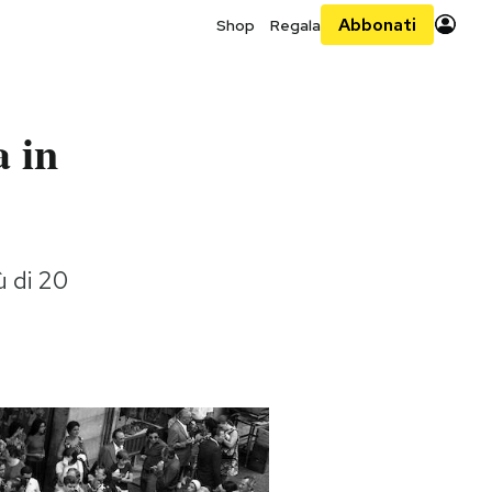
Abbonati
Shop
Regala
a in
ù di 20