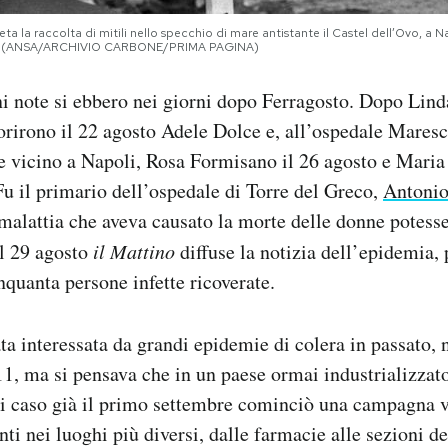
eta la raccolta di mitili nello specchio di mare antistante il Castel dell’Ovo, a Nap
3 (ANSA/ARCHIVIO CARBONE/PRIMA PAGINA)
i note si ebbero nei giorni dopo Ferragosto. Dopo Lind
rirono il 22 agosto Adele Dolce e, all’ospedale Maresc
 vicino a Napoli, Rosa Formisano il 26 agosto e Maria
Fu il primario dell’ospedale di Torre del Greco,
Antonio
 malattia che aveva causato la morte delle donne potess
Il 29 agosto
il Mattino
diffuse la notizia dell’epidemia, 
nquanta persone infette ricoverate.
ata interessata da grandi epidemie di colera in passato, 
1, ma si pensava che in un paese ormai industrializzat
ni caso già il primo settembre cominciò una campagna v
ti nei luoghi più diversi, dalle farmacie alle sezioni dei 