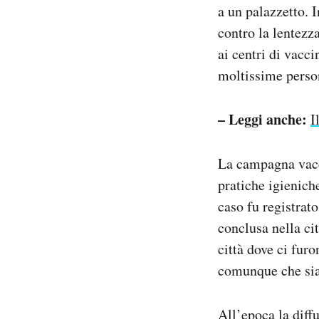
a un palazzetto. 
contro la lentezz
ai centri di vacc
moltissime person
– Leggi anche:
I
La campagna vacci
pratiche igienich
caso fu registrat
conclusa nella cit
città dove ci furo
comunque che sia i
All’epoca la diff