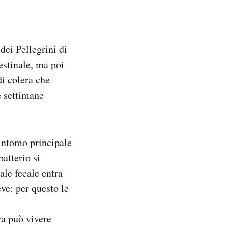
dei Pellegrini di
estinale, ma poi
di colera che
le settimane
intomo principale
batterio si
ale fecale entra
eve: per questo le
ra può vivere