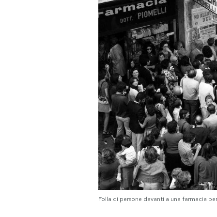
PODCAST
NEWSLETTER
I MIEI PREFERITI
SHOP
CALENDARIO
AREA PERSONALE
Area Personale
Folla di persone davanti a una farmacia 
Newsletter