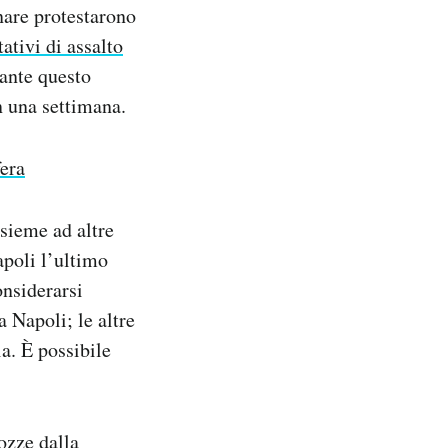
inare protestarono
tativi di assalto
tante questo
n una settimana.
fera
nsieme ad altre
apoli l’ultimo
onsiderarsi
a Napoli; le altre
ia. È possibile
ozze dalla