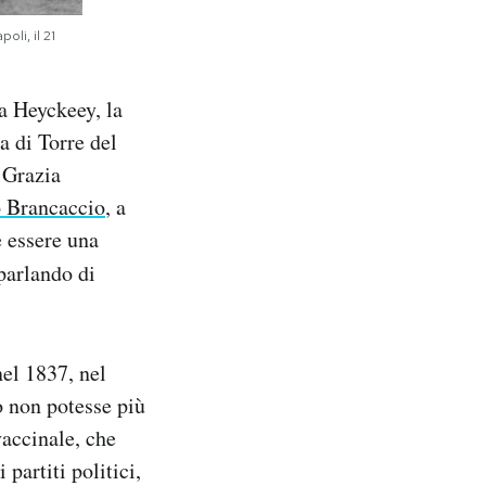
oli, il 21
a Heyckeey, la
a di Torre del
 Grazia
 Brancaccio
, a
e essere una
parlando di
nel 1837, nel
o non potesse più
accinale, che
partiti politici,