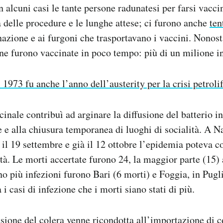
In alcuni casi le tante persone radunatesi per farsi vacc
a delle procedure e le lunghe attese; ci furono anche
ten
inazione e ai furgoni che trasportavano i vaccini. Nonos
e furono vaccinate in poco tempo: più di un milione i
l 1973 fu anche l’anno dell’austerity per la crisi petroli
nale contribuì ad arginare la diffusione del batterio i
e e alla chiusura temporanea di luoghi di socialità. A N
o il 19 settembre e già il 12 ottobre l’epidemia poteva c
tà. Le morti accertate furono 24, la maggior parte (15) 
no più infezioni furono Bari (6 morti) e Foggia, in Pugl
 casi di infezione che i morti siano stati di più.
usione del colera venne ricondotta all’importazione di c