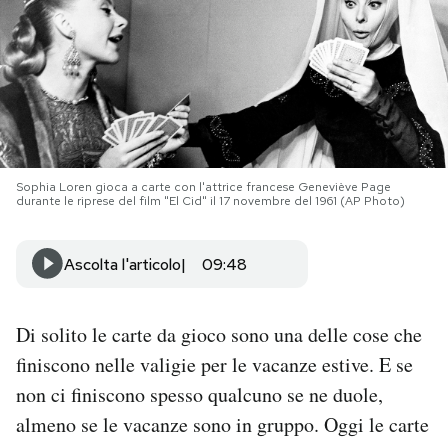
PODCAST
NEWSLETTER
I MIEI PREFERITI
Sophia Loren gioca a carte con l'attrice francese Geneviève Page
durante le riprese del film "El Cid" il 17 novembre del 1961 (AP Photo)
SHOP
Ascolta l'articolo
09:48
CALENDARIO
Di solito le carte da gioco sono una delle cose che
finiscono nelle valigie per le vacanze estive. E se
AREA PERSONALE
non ci finiscono spesso qualcuno se ne duole,
Area Personale
almeno se le vacanze sono in gruppo. Oggi le carte
Newsletter