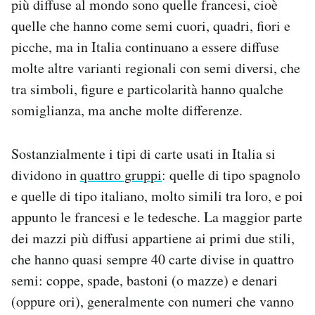
più diffuse al mondo sono quelle francesi, cioè
Notifiche mobile
quelle che hanno come semi cuori, quadri, fiori e
Regala il Post
picche, ma in Italia continuano a essere diffuse
Hai bisogno di aiuto?
molte altre varianti regionali con semi diversi, che
Esci
tra simboli, figure e particolarità hanno qualche
somiglianza, ma anche molte differenze.
Sostanzialmente i tipi di carte usati in Italia si
dividono in
quattro gruppi
: quelle di tipo spagnolo
e quelle di tipo italiano, molto simili tra loro, e poi
appunto le francesi e le tedesche. La maggior parte
dei mazzi più diffusi appartiene ai primi due stili,
che hanno quasi sempre 40 carte divise in quattro
semi: coppe, spade, bastoni (o mazze) e denari
(oppure ori), generalmente con numeri che vanno