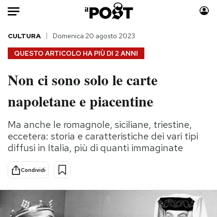
Auto
CULTURA
Domenica 20 agosto 2023
QUESTO ARTICOLO HA PIÙ DI
2 ANNI
HOME
Non ci sono solo le carte
Italia
Moda
napoletane e piacentine
Mondo
Libri
Politica
Consumismi
Ma anche le romagnole, siciliane, triestine,
Tecnologia
Storie/Idee
eccetera: storia e caratteristiche dei vari tipi
Internet
Ok Boomer!
diffusi in Italia, più di quanti immaginate
Scienza
Media
Cultura
Europa
Condividi
Economia
Altrecose
Sport
Mondiali calcio 2026