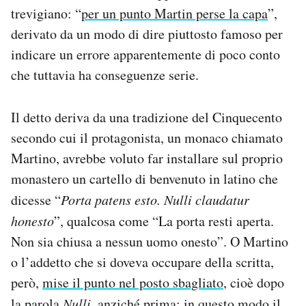
trevigiano: “
per un punto Martin perse la capa
”,
derivato da un modo di dire piuttosto famoso per
indicare un errore apparentemente di poco conto
che tuttavia ha conseguenze serie.
Il detto deriva da una tradizione del Cinquecento
secondo cui il protagonista, un monaco chiamato
Martino, avrebbe voluto far installare sul proprio
monastero un cartello di benvenuto in latino che
dicesse “
Porta patens esto. Nulli claudatur
honesto
”, qualcosa come “La porta resti aperta.
Non sia chiusa a nessun uomo onesto”. O Martino
o l’addetto che si doveva occupare della scritta,
però,
mise il punto nel posto sbagliato
, cioè dopo
la parola
Nulli
, anziché prima: in questo modo il