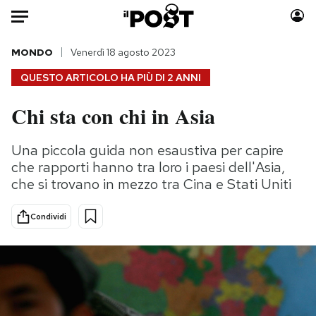
Auto
MONDO
Venerdì 18 agosto 2023
QUESTO ARTICOLO HA PIÙ DI
2 ANNI
HOME
Chi sta con chi in Asia
Italia
Moda
Mondo
Libri
Una piccola guida non esaustiva per capire
Politica
Consumismi
che rapporti hanno tra loro i paesi dell'Asia,
Tecnologia
Storie/Idee
che si trovano in mezzo tra Cina e Stati Uniti
Internet
Ok Boomer!
Condividi
Scienza
Media
Cultura
Europa
Economia
Altrecose
Sport
Mondiali calcio 2026