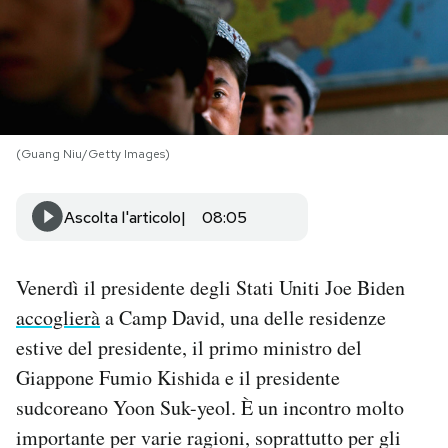
PODCAST
NEWSLETTER
(Guang Niu/Getty Images)
I MIEI PREFERITI
Ascolta l'articolo
08:05
SHOP
Venerdì il presidente degli Stati Uniti Joe Biden
CALENDARIO
accoglierà
a Camp David, una delle residenze
estive del presidente, il primo ministro del
AREA PERSONALE
Giappone Fumio Kishida e il presidente
sudcoreano Yoon Suk-yeol. È un incontro molto
Area Personale
importante per varie ragioni, soprattutto per gli
Newsletter