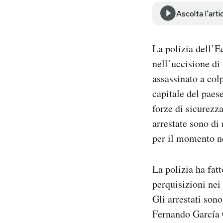
Notifiche mobile
Ascolta l'arti
Regala il Post
Hai bisogno di aiuto?
La polizia dell’E
Esci
nell’uccisione d
assassinato a col
capitale del paes
forze di sicurezza
arrestate sono di
per il momento no
La polizia ha fatt
perquisizioni nei 
Gli arrestati so
Fernando García 