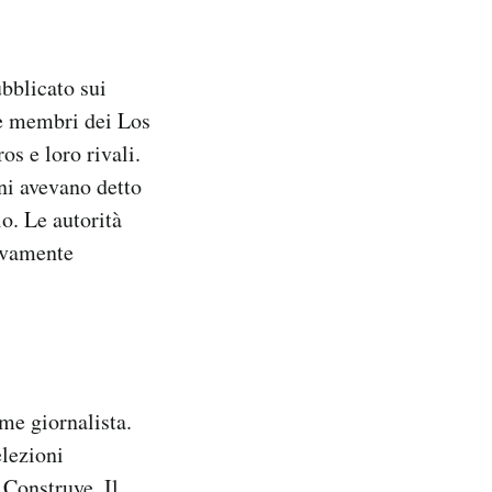
bblicato sui
re membri dei Los
s e loro rivali.
ni avevano detto
o. Le autorità
ivamente
me giornalista.
elezioni
 Construye. Il