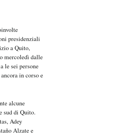
oinvolte
ioni presidenziali
izio a Quito,
so mercoledì dalle
ia le sei persone
 ancora in corso e
ante alcune
e sud di Quito.
tas, Adey
taño Alzate e