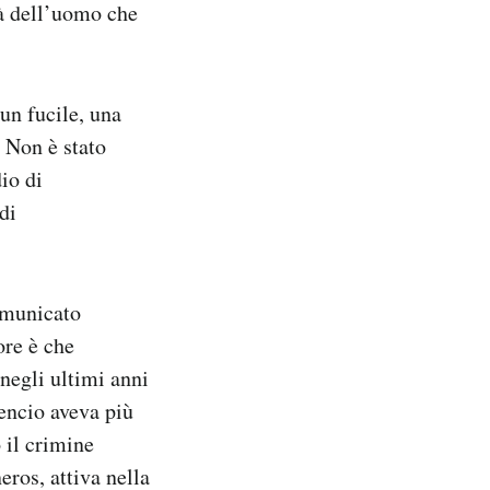
à dell’uomo che
 un fucile, una
. Non è stato
io di
di
comunicato
ore è che
 negli ultimi anni
cencio aveva più
 il crimine
ros, attiva nella