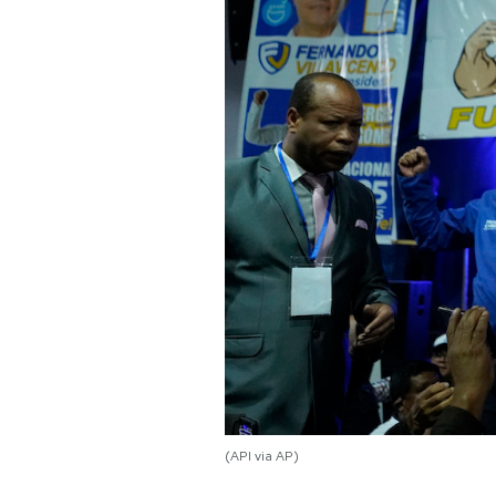
PODCAST
NEWSLETTER
I MIEI PREFERITI
SHOP
CALENDARIO
AREA PERSONALE
Area Personale
(API via AP)
Newsletter