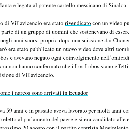
 Manta e legata al potente cartello messicano di Sinaloa.
o di Villavicencio era stato
rivendicato
con un video pu
a parte di un gruppo di uomini che sostenevano di esse
negli anni scorsi proprio dopo una scissione dai Chonero
rò era stato pubblicato un nuovo video dove altri uomi
obos e avevano negato ogni coinvolgimento nell’omicidi
 ora non hanno confermato che i Los Lobos siano effett
isione di Villavicencio.
ome i narcos sono arrivati in Ecuador
va 59 anni e in passato aveva lavorato per molti anni co
o eletto al parlamento del paese e si era candidato alle 
 prossimo 20 agosto con il partito centrista Movimiento