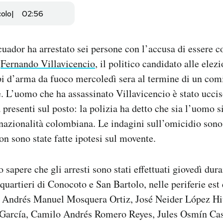
colo
02:56
cuador ha arrestato sei persone con l’accusa di essere c
i
Fernando Villavicencio
, il politico candidato alle elez
pi d’arma da fuoco mercoledì sera al termine di un com
e. L’uomo che ha assassinato Villavicencio è stato ucci
 presenti sul posto: la polizia ha detto che sia l’uomo s
 nazionalità colombiana. Le indagini sull’omicidio sono
n sono state fatte ipotesi sul movente.
o sapere che gli arresti sono stati effettuati giovedì dur
quartieri di Conocoto e San Bartolo, nelle periferie est 
no Andrés Manuel Mosquera Ortiz, José Neider López Hi
García, Camilo Andrés Romero Reyes, Jules Osmín Cas