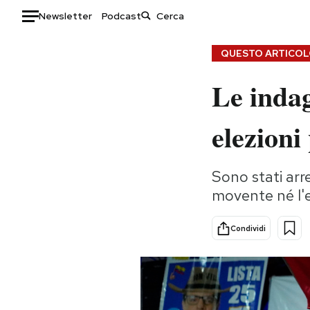
Newsletter
Podcast
Auto
QUESTO ARTICOLO
Le indag
HOME
Italia
Moda
elezioni
Mondo
Libri
Politica
Consumismi
Sono stati arr
Tecnologia
Storie/Idee
movente né l'
Internet
Ok Boomer!
Scienza
Media
Condividi
Cultura
Europa
Economia
Altrecose
Sport
Mondiali calcio 2026