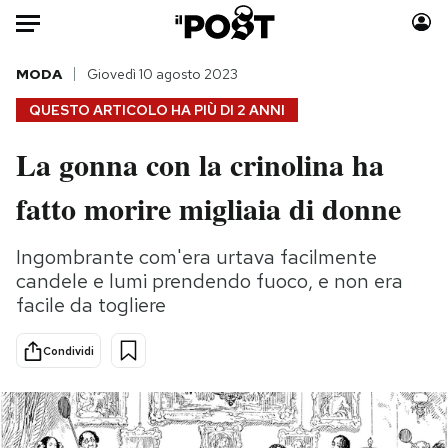
Auto
MODA
Giovedì 10 agosto 2023
QUESTO ARTICOLO HA PIÙ DI
2 ANNI
HOME
La gonna con la crinolina ha
Italia
Moda
fatto morire migliaia di donne
Mondo
Libri
Politica
Consumismi
Ingombrante com'era urtava facilmente
Tecnologia
Storie/Idee
candele e lumi prendendo fuoco, e non era
Internet
Ok Boomer!
facile da togliere
Scienza
Media
Cultura
Europa
Condividi
Economia
Altrecose
Sport
Mondiali calcio 2026