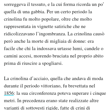
sorreggeva il tessuto, e la cui forma ricorda un po’
Notifiche mobile
Regala il Post
quella di una gabbia. Per un certo periodo la
Hai bisogno di aiuto?
crinolina fu molto popolare, oltre che molto
Esci
rappresentata in vignette satiriche che ne
ridicolizzavano l’ingombranza. La crinolina causò
però anche la morte di migliaia di donne: era
facile che chi la indossava urtasse lumi, candele o
camini accesi, morendo bruciata nel proprio abito
prima di riuscire a spogliarsi.
La crinolina d’acciaio, quella che andava di moda
durante il periodo vittoriano, fu brevettata nel
1856
: la sua circonferenza poteva superare i cinque
metri. In precedenza erano state realizzate altre
varianti di sottovesti rigide, fatte di crini di