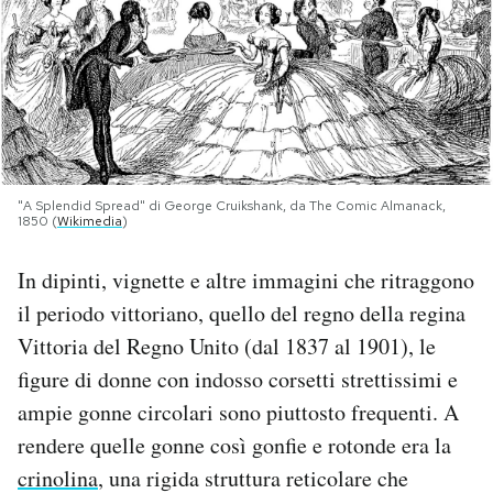
PODCAST
NEWSLETTER
I MIEI PREFERITI
"A Splendid Spread" di George Cruikshank, da The Comic Almanack,
1850 (
Wikimedia
)
SHOP
In dipinti, vignette e altre immagini che ritraggono
il periodo vittoriano, quello del regno della regina
CALENDARIO
Vittoria del Regno Unito (dal 1837 al 1901), le
figure di donne con indosso corsetti strettissimi e
AREA PERSONALE
ampie gonne circolari sono piuttosto frequenti. A
rendere quelle gonne così gonfie e rotonde era la
Area Personale
crinolina
, una rigida struttura reticolare che
Newsletter