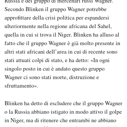
Russia e del gruppo di mercenari russi Wagner.
Notifiche mobile
Secondo Blinken il gruppo Wagner potrebbe
Regala il Post
approfittare della crisi politica per espandersi
Hai bisogno di aiuto?
ulteriormente nella regione africana del Sahel,
Esci
quella in cui si trova il Niger. Blinken ha alluso al
fatto che il gruppo Wagner è già molto presente in
altri stati africani dell’area in cui di recente sono
stati attuati colpi di stato, e ha detto: «In ogni
singolo posto in cui è andato questo gruppo
Wagner ci sono stati morte, distruzione e
sfruttamento».
Blinken ha detto di escludere che il gruppo Wagner
o la Russia abbiano istigato in modo attivo il golpe
in Niger, ma di ritenere che entrambi ne abbiano