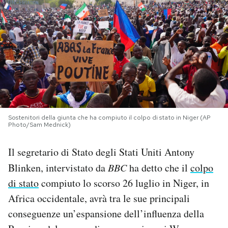
PODCAST
NEWSLETTER
I MIEI PREFERITI
Sostenitori della giunta che ha compiuto il colpo di stato in Niger (AP
SHOP
Photo/Sam Mednick)
Il segretario di Stato degli Stati Uniti Antony
CALENDARIO
Blinken, intervistato da
BBC
ha detto che il
colpo
di stato
compiuto lo scorso 26 luglio in Niger, in
AREA PERSONALE
Africa occidentale, avrà tra le sue principali
Area Personale
conseguenze un’espansione dell’influenza della
Newsletter