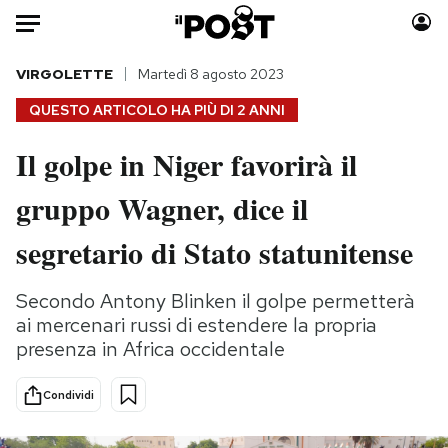
Auto
VIRGOLETTE
Martedì 8 agosto 2023
QUESTO ARTICOLO HA PIÙ DI
2 ANNI
HOME
Il golpe in Niger favorirà il
Italia
Moda
gruppo Wagner, dice il
Mondo
Libri
Politica
Consumismi
segretario di Stato statunitense
Tecnologia
Storie/Idee
Internet
Ok Boomer!
Secondo Antony Blinken il golpe permetterà
Scienza
Media
ai mercenari russi di estendere la propria
Cultura
Europa
presenza in Africa occidentale
Economia
Altrecose
Condividi
Sport
Mondiali calcio 2026