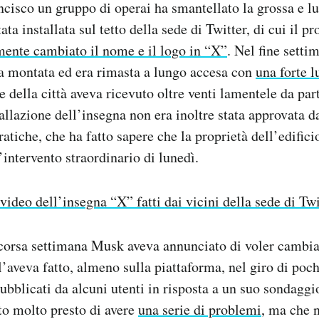
cisco un gruppo di operai ha smantellato la grossa e 
ata installata sul tetto della sede di Twitter, di cui il p
mente cambiato il nome e il logo in “X”
. Nel fine setti
ta montata ed era rimasta a lungo accesa con
una forte l
 della città aveva ricevuto oltre venti lamentele da part
allazione dell’insegna non era inoltre stata approvata da
ratiche, che ha fatto sapere che la proprietà dell’edific
’intervento straordinario di lunedì.
 video dell’insegna “X” fatti dai vicini della sede di Twi
scorsa settimana Musk aveva annunciato di voler cambia
 l’aveva fatto, almeno sulla piattaforma, nel giro di poc
 pubblicati da alcuni utenti in risposta a un suo sondagg
to molto presto di avere
una serie di problemi
, ma che 