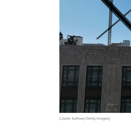
PODCAST
NEWSLETTER
I MIEI PREFERITI
SHOP
CALENDARIO
AREA PERSONALE
(Justin Sullivan/Getty Images)
Area Personale
Newsletter