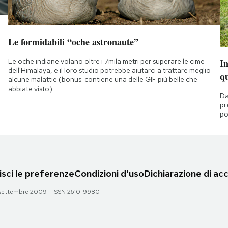
Le formidabili “oche astronaute”
Le oche indiane volano oltre i 7mila metri per superare le cime
I
dell'Himalaya, e il loro studio potrebbe aiutarci a trattare meglio
q
alcune malattie (bonus: contiene una delle GIF più belle che
abbiate visto)
Da
pr
po
sci le preferenze
Condizioni d'uso
Dichiarazione di acc
 28 settembre 2009 - ISSN 2610-9980