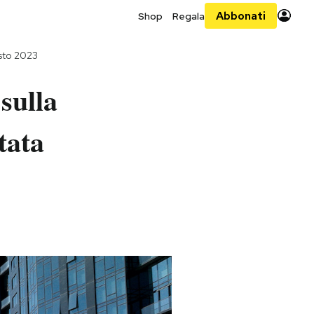
Abbonati
Shop
Regala
sto 2023
sulla
tata