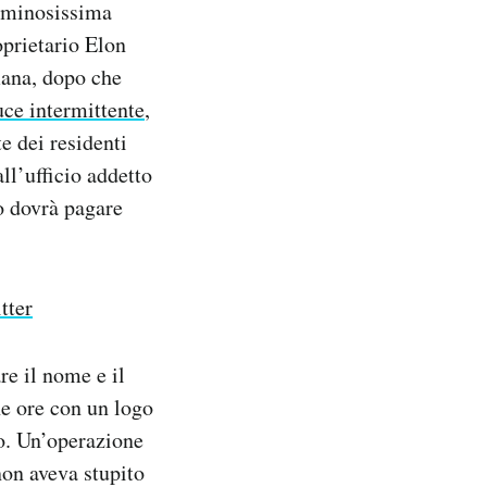
luminosissima
roprietario Elon
mana, dopo che
uce intermittente
,
e dei residenti
ll’ufficio addetto
io dovrà pagare
tter
re il nome e il
he ore con un logo
io. Un’operazione
non aveva stupito