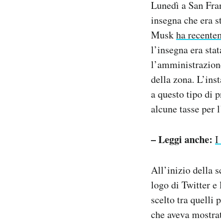
Lunedì a San Fran
Notifiche mobile
insegna che era st
Regala il Post
Musk
ha recente
Hai bisogno di aiuto?
Esci
l’insegna era sta
l’amministrazione
della zona. L’inst
a questo tipo di p
alcune tasse per l
– Leggi anche:
I
All’inizio della 
logo di Twitter e
scelto tra quelli
che aveva mostra