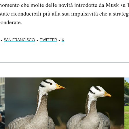
 momento che molte delle novità introdotte da Musk su 
tate riconducibili più alla sua impulsività che a strateg
ponderate.
-
-
-
SAN FRANCISCO
TWITTER
X