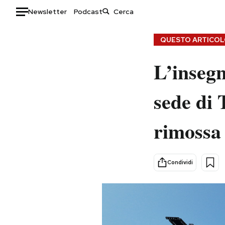
Newsletter
Podcast
Auto
QUESTO ARTICOLO
HOME
L’insegn
Italia
Moda
sede di 
Mondo
Libri
Politica
Consumismi
rimossa
Tecnologia
Storie/Idee
Internet
Ok Boomer!
Scienza
Media
Condividi
Cultura
Europa
Economia
Altrecose
Sport
Mondiali calcio 2026