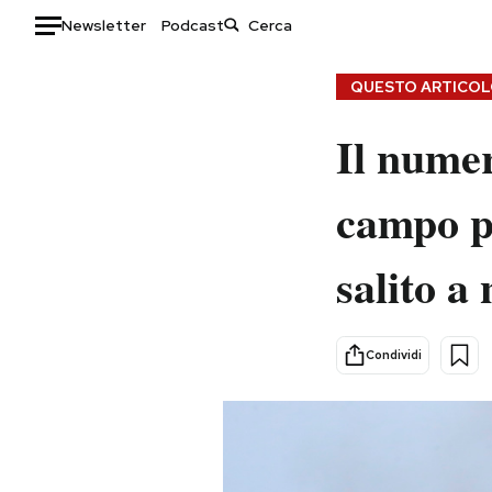
Newsletter
Podcast
Auto
QUESTO ARTICOLO
HOME
Il numer
Italia
Moda
campo pr
Mondo
Libri
Politica
Consumismi
salito a
Tecnologia
Storie/Idee
Internet
Ok Boomer!
Scienza
Media
Condividi
Cultura
Europa
Economia
Altrecose
Sport
Mondiali calcio 2026