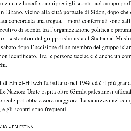
omenica e lunedì sono ripresi gli
scontri
nel campo profu
in Libano, vicino alla città portuale di Sidon, dopo ch
ata concordata una tregua. I morti confermati sono salit
ecutivo di scontri tra l’organizzazione politica e parami
e i sostenitori del gruppo islamista al Shabab al Musl
sabato dopo l’uccisione di un membro del gruppo islam
n identificato. Tra le persone uccise c’è anche un com
hi.
 di Ein el-Hilweh fu istituito nel 1948 ed è il più gran
lle Nazioni Unite ospita oltre 63mila palestinesi ufficia
 reale potrebbe essere maggiore. La sicurezza nel camp
, e gli scontri sono frequenti.
-
ANO
PALESTINA