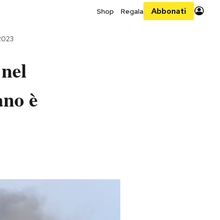
Abbonati
Shop
Regala
 2023
 nel
ano è