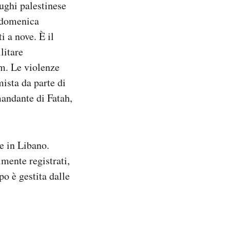
ghi palestinese
e domenica
i a nove. È il
litare
im. Le violenze
ista da parte di
andante di Fatah,
de in Libano.
lmente registrati,
o è gestita dalle