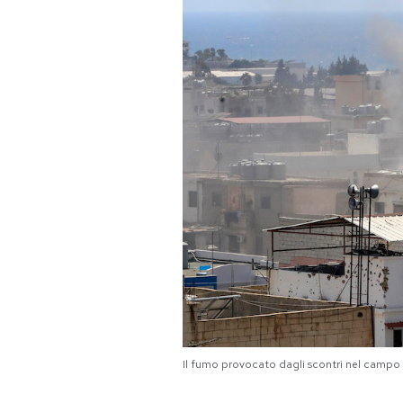
PODCAST
NEWSLETTER
I MIEI PREFERITI
SHOP
CALENDARIO
AREA PERSONALE
Il fumo provocato dagli scontri nel cam
Area Personale
Newsletter