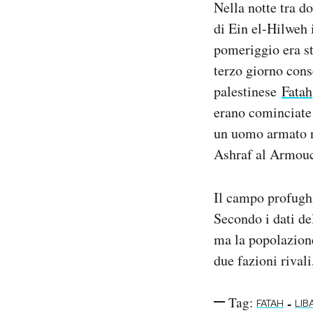
Nella notte tra d
Notifiche mobile
di Ein el-Hilweh 
Regala il Post
pomeriggio era st
Hai bisogno di aiuto?
Esci
terzo giorno cons
palestinese
Fatah
erano cominciate 
un uomo armato no
Ashraf al Armouc
Il campo profughi
Secondo i dati de
ma la popolazione
due fazioni rivali
Tag:
-
FATAH
LIB