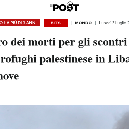
 HA PIÙ DI
3 ANNI
BITS
MONDO
Lunedì 31 luglio
o dei morti per gli scontri
ofughi palestinese in Lib
 nove