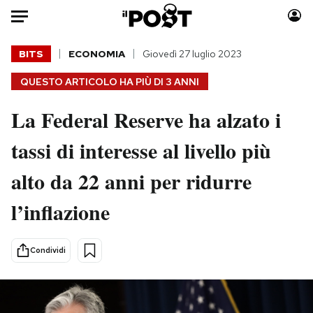
Auto
BITS
ECONOMIA
Giovedì 27 luglio 2023
QUESTO ARTICOLO HA PIÙ DI
3 ANNI
HOME
La Federal Reserve ha alzato i
Italia
Moda
Mondo
Libri
tassi di interesse al livello più
Politica
Consumismi
alto da 22 anni per ridurre
Tecnologia
Storie/Idee
Internet
Ok Boomer!
l’inflazione
Scienza
Media
Cultura
Europa
Condividi
Economia
Altrecose
Sport
Mondiali calcio 2026