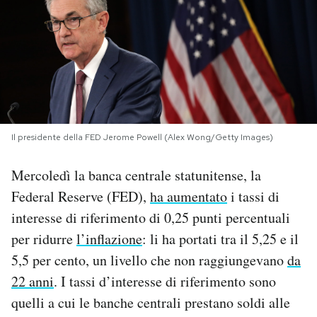
PODCAST
NEWSLETTER
I MIEI PREFERITI
Il presidente della FED Jerome Powell (Alex Wong/Getty Images)
SHOP
Mercoledì la banca centrale statunitense, la
Federal Reserve (FED),
ha aumentato
i tassi di
interesse di riferimento di 0,25 punti percentuali
CALENDARIO
per ridurre
l’inflazione
: li ha portati tra il 5,25 e il
5,5 per cento, un livello che non raggiungevano
da
AREA PERSONALE
22 anni
. I tassi d’interesse di riferimento sono
Area Personale
quelli a cui le banche centrali prestano soldi alle
Newsletter