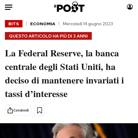
Auto
BITS
ECONOMIA
Mercoledì 14 giugno 2023
QUESTO ARTICOLO HA PIÙ DI
3 ANNI
HOME
La Federal Reserve, la banca
Italia
Moda
Mondo
Libri
centrale degli Stati Uniti, ha
Politica
Consumismi
deciso di mantenere invariati i
Tecnologia
Storie/Idee
Internet
Ok Boomer!
tassi d’interesse
Scienza
Media
Cultura
Europa
Condividi
Economia
Altrecose
Sport
Mondiali calcio 2026