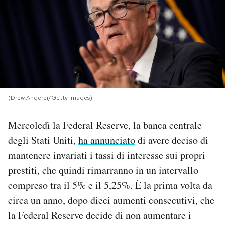
PODCAST
NEWSLETTER
I MIEI PREFERITI
(Drew Angerer/Getty Images)
SHOP
Mercoledì la Federal Reserve, la banca centrale
degli Stati Uniti,
ha annunciato
di avere deciso di
CALENDARIO
mantenere invariati i tassi di interesse sui propri
prestiti, che quindi rimarranno in un intervallo
compreso tra il 5% e il 5,25%. È la prima volta da
AREA PERSONALE
circa un anno, dopo dieci aumenti consecutivi, che
Area Personale
la Federal Reserve decide di non aumentare i
Newsletter