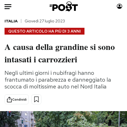
Auto
ITALIA
Giovedì 27 luglio 2023
QUESTO ARTICOLO HA PIÙ DI
3 ANNI
HOME
A causa della grandine si sono
Italia
Moda
intasati i carrozzieri
Mondo
Libri
Politica
Consumismi
Negli ultimi giorni i nubifragi hanno
Tecnologia
Storie/Idee
frantumato i parabrezza e danneggiato la
Internet
Ok Boomer!
scocca di moltissime auto nel Nord Italia
Scienza
Media
Cultura
Europa
Condividi
Economia
Altrecose
Sport
Mondiali calcio 2026