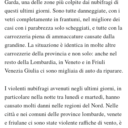
Garda, una delle zone più colpite dai nubifragi di
Notifiche mobile
questi ultimi giorni. Sono tutte danneggiate, con i
Regala il Post
vetri completamente in frantumi, nel migliore dei
Hai bisogno di aiuto?
casi con i parabrezza solo scheggiati, e tutte con la
Esci
carrozzeria piena di ammaccature causate dalla
grandine. La situazione è identica in molte altre
carrozzerie della provincia e non solo: anche nel
resto della Lombardia, in Veneto e in Friuli
Venezia Giulia ci sono migliaia di auto da riparare.
I violenti nubifragi avvenuti negli ultimi giorni, in
particolare nella notte tra lunedì e martedì, hanno
causato molti danni nelle regioni del Nord. Nelle
città e nei comuni delle province lombarde, venete
e friulane ci sono state violente raffiche di vento, è