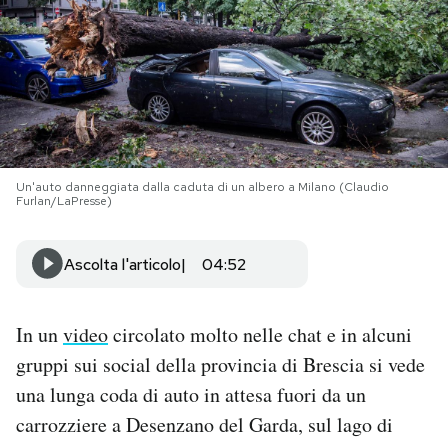
PODCAST
NEWSLETTER
I MIEI PREFERITI
Un'auto danneggiata dalla caduta di un albero a Milano (Claudio
Furlan/LaPresse)
SHOP
Ascolta l'articolo
04:52
CALENDARIO
In un
video
circolato molto nelle chat e in alcuni
gruppi sui social della provincia di Brescia si vede
AREA PERSONALE
una lunga coda di auto in attesa fuori da un
Area Personale
carrozziere a Desenzano del Garda, sul lago di
Newsletter