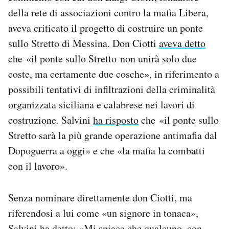
Notifiche mobile
della rete di associazioni contro la mafia Libera,
Regala il Post
aveva criticato il progetto di costruire un ponte
Hai bisogno di aiuto?
sullo Stretto di Messina. Don Ciotti
aveva detto
Esci
che «il ponte sullo Stretto non unirà solo due
coste, ma certamente due cosche», in riferimento a
possibili tentativi di infiltrazioni della criminalità
organizzata siciliana e calabrese nei lavori di
costruzione. Salvini
ha risposto
che «il ponte sullo
Stretto sarà la più grande operazione antimafia dal
Dopoguerra a oggi» e che «la mafia la combatti
con il lavoro».
Senza nominare direttamente don Ciotti, ma
riferendosi a lui come «un signore in tonaca»,
Salvini ha detto: «Mi spiace che qualcuno, con