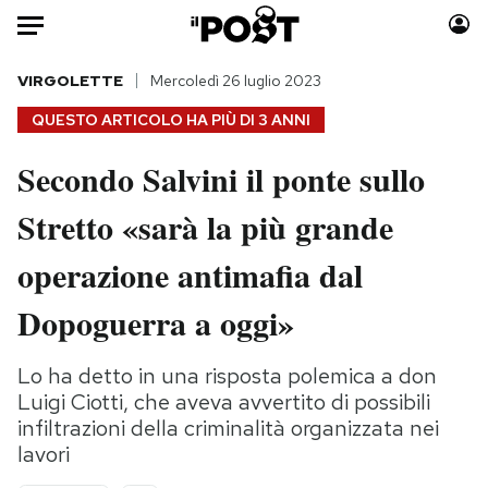
Auto
VIRGOLETTE
Mercoledì 26 luglio 2023
QUESTO ARTICOLO HA PIÙ DI
3 ANNI
HOME
Secondo Salvini il ponte sullo
Italia
Moda
Stretto «sarà la più grande
Mondo
Libri
Politica
Consumismi
operazione antimafia dal
Tecnologia
Storie/Idee
Internet
Ok Boomer!
Dopoguerra a oggi»
Scienza
Media
Cultura
Europa
Lo ha detto in una risposta polemica a don
Luigi Ciotti, che aveva avvertito di possibili
Economia
Altrecose
infiltrazioni della criminalità organizzata nei
Sport
Mondiali calcio 2026
lavori