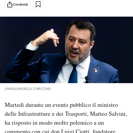
Condividi
PODCAST
NEWSLETTER
I MIEI PREFERITI
SHOP
(ANSA/ANGELO CARCONI)
CALENDARIO
Martedì durante un evento pubblico il ministro
AREA PERSONALE
delle Infrastrutture e dei Trasporti, Matteo Salvini,
ha risposto in modo molto polemico a un
Area Personale
Newsletter
commento con cui don Luigi Ciotti, fondatore