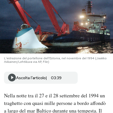
PODCAST
NEWSLETTER
I MIEI PREFERITI
L'estrazione del portellone dell'Estonia, nel novembre del 1994 (Jaakko
SHOP
Aiikainen/Lehtikuva via AP, File)
CALENDARIO
Ascolta l'articolo
03:39
AREA PERSONALE
Nella notte tra il 27 e il 28 settembre del 1994 un
traghetto con quasi mille persone a bordo affondò
Area Personale
a largo del mar Baltico durante una tempesta. Il
Newsletter