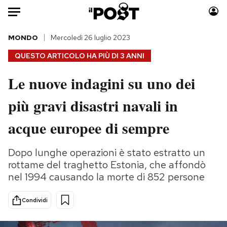
Auto
MONDO
Mercoledì 26 luglio 2023
QUESTO ARTICOLO HA PIÙ DI
3 ANNI
HOME
Le nuove indagini su uno dei
Italia
Moda
più gravi disastri navali in
Mondo
Libri
Politica
Consumismi
acque europee di sempre
Tecnologia
Storie/Idee
Internet
Ok Boomer!
Dopo lunghe operazioni è stato estratto un
Scienza
Media
rottame del traghetto Estonia, che affondò
Cultura
Europa
nel 1994 causando la morte di 852 persone
Economia
Altrecose
Condividi
Sport
Mondiali calcio 2026