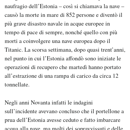
Notifiche mobile
naufragio dell’Estonia – così si chiamava la nave –
Regala il Post
causò la morte in mare di 852 persone e diventò il
Hai bisogno di aiuto?
più grave disastro navale in acque europee in
Esci
tempo di pace di sempre, nonché quello con più
morti a coinvolgere una nave europea dopo il
Titanic. La scorsa settimana, dopo quasi trent’anni,
nel punto in cui l’Estonia affondò sono iniziate le
operazioni di recupero che martedì hanno portato
all’estrazione di una rampa di carico da circa 12
tonnellate.
Negli anni Novanta infatti le indagini
sull’incidente avevano concluso che il portellone a
prua dell’Estonia avesse ceduto e fatto imbarcare
acqua alla nave, ma molti dei sopravvissuti e delle