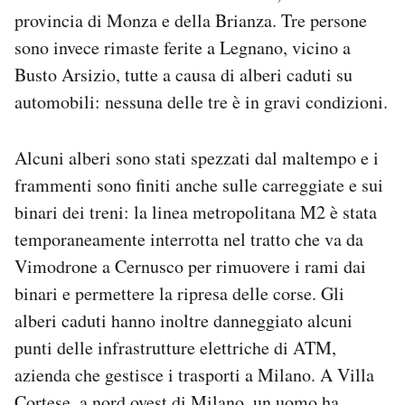
Notifiche mobile
provincia di Monza e della Brianza. Tre persone
Regala il Post
sono invece rimaste ferite a Legnano, vicino a
Hai bisogno di aiuto?
Busto Arsizio, tutte a causa di alberi caduti su
Esci
automobili: nessuna delle tre è in gravi condizioni.
Alcuni alberi sono stati spezzati dal maltempo e i
frammenti sono finiti anche sulle carreggiate e sui
binari dei treni: la linea metropolitana M2 è stata
temporaneamente interrotta nel tratto che va da
Vimodrone a Cernusco per rimuovere i rami dai
binari e permettere la ripresa delle corse. Gli
alberi caduti hanno inoltre danneggiato alcuni
punti delle infrastrutture elettriche di ATM,
azienda che gestisce i trasporti a Milano. A Villa
Cortese, a nord ovest di Milano, un uomo ha