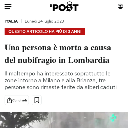
Auto
ITALIA
Lunedì 24 luglio 2023
QUESTO ARTICOLO HA PIÙ DI
3 ANNI
HOME
Una persona è morta a causa
Italia
Moda
del nubifragio in Lombardia
Mondo
Libri
Politica
Consumismi
Il maltempo ha interessato soprattutto le
Tecnologia
Storie/Idee
zone intorno a Milano e alla Brianza, tre
Internet
Ok Boomer!
persone sono rimaste ferite da alberi caduti
Scienza
Media
Cultura
Europa
Condividi
Economia
Altrecose
Sport
Mondiali calcio 2026