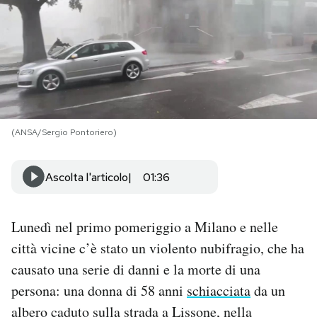
PODCAST
NEWSLETTER
I MIEI PREFERITI
(ANSA/Sergio Pontoriero)
SHOP
Ascolta l'articolo
01:36
CALENDARIO
Lunedì nel primo pomeriggio a Milano e nelle
città vicine c’è stato un violento nubifragio, che ha
AREA PERSONALE
causato una serie di danni e la morte di una
persona: una donna di 58 anni
schiacciata
da un
Area Personale
albero caduto sulla strada a Lissone, nella
Newsletter