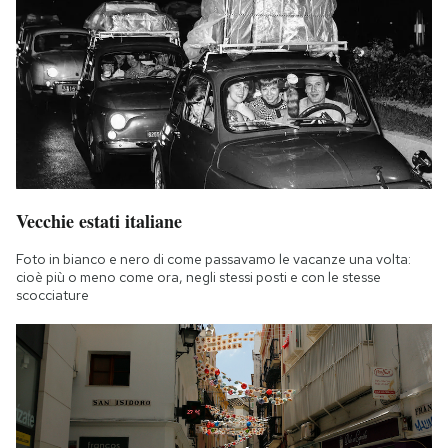
Vecchie estati italiane
Foto in bianco e nero di come passavamo le vacanze una volta:
cioè più o meno come ora, negli stessi posti e con le stesse
scocciature