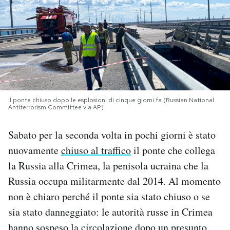
PODCAST
NEWSLETTER
I MIEI PREFERITI
Il ponte chiuso dopo le esplosioni di cinque giorni fa (Russian National
Antiterrorism Committee via AP)
SHOP
Sabato per la seconda volta in pochi giorni è stato
nuovamente
chiuso al traffico
il ponte che collega
CALENDARIO
la Russia alla Crimea, la penisola ucraina che la
Russia occupa militarmente dal 2014. Al momento
AREA PERSONALE
non è chiaro perché il ponte sia stato chiuso o se
sia stato danneggiato: le autorità russe in Crimea
Area Personale
Newsletter
hanno sospeso la circolazione dopo un presunto