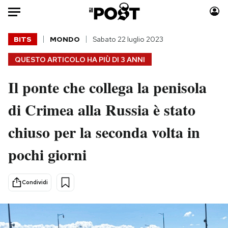
Auto
BITS
MONDO
Sabato 22 luglio 2023
QUESTO ARTICOLO HA PIÙ DI
3 ANNI
HOME
Il ponte che collega la penisola
Italia
Moda
Mondo
Libri
di Crimea alla Russia è stato
Politica
Consumismi
chiuso per la seconda volta in
Tecnologia
Storie/Idee
Internet
Ok Boomer!
pochi giorni
Scienza
Media
Cultura
Europa
Condividi
Economia
Altrecose
Sport
Mondiali calcio 2026