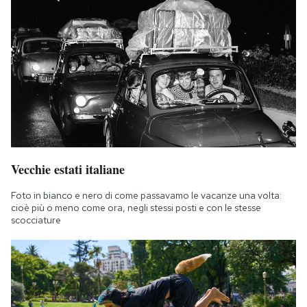
Vecchie estati italiane
Foto in bianco e nero di come passavamo le vacanze una volta:
cioè più o meno come ora, negli stessi posti e con le stesse
scocciature