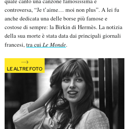
quale cantò una canzone famosissima e
Notifiche mobile
controversa, “Je t’aime… moi non plus”. A lei fu
Regala il Post
anche dedicata una delle borse più famose e
Hai bisogno di aiuto?
costose di sempre: la Birkin di Hermès. La notizia
Esci
della sua morte è stata data dai principali giornali
francesi,
tra cui
Le Monde
.