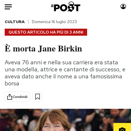
Auto
CULTURA
Domenica 16 luglio 2023
QUESTO ARTICOLO HA PIÙ DI
3 ANNI
HOME
È morta Jane Birkin
Italia
Moda
Mondo
Libri
Aveva 76 anni e nella sua carriera era stata
Politica
Consumismi
una modella, attrice e cantante di successo, e
Tecnologia
Storie/Idee
aveva dato anche il nome a una famosissima
borsa
Internet
Ok Boomer!
Scienza
Media
Condividi
Cultura
Europa
Economia
Altrecose
Sport
Mondiali calcio 2026