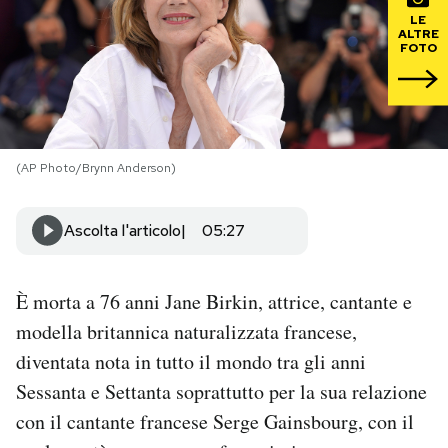
LE
ALTRE
PODCAST
FOTO
NEWSLETTER
(AP Photo/Brynn Anderson)
I MIEI PREFERITI
Ascolta l'articolo
05:27
SHOP
È morta a 76 anni Jane Birkin, attrice, cantante e
CALENDARIO
modella britannica naturalizzata francese,
diventata nota in tutto il mondo tra gli anni
AREA PERSONALE
Sessanta e Settanta soprattutto per la sua relazione
Area Personale
con il cantante francese Serge Gainsbourg, con il
Newsletter