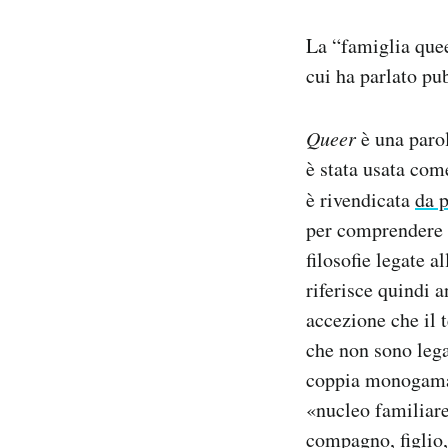
La “famiglia quee
cui ha parlato pu
Queer
è una parol
è stata usata com
è rivendicata
da 
per comprendere t
filosofie legate a
riferisce quindi a
accezione che il 
che non sono lega
coppia monogama, 
«nucleo familiare
compagno, figlio,