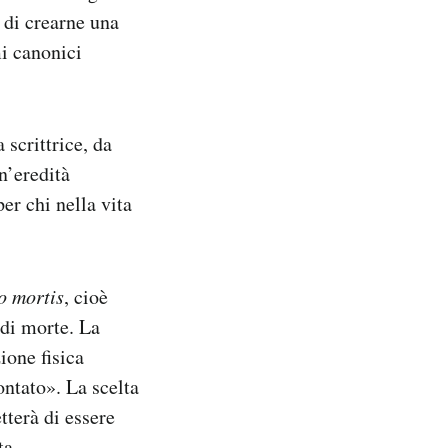
 di crearne una
i canonici
 scrittrice, da
n’eredità
er chi nella vita
lo mortis
, cioè
 di morte. La
ione fisica
ontato». La scelta
tterà di essere
ta.