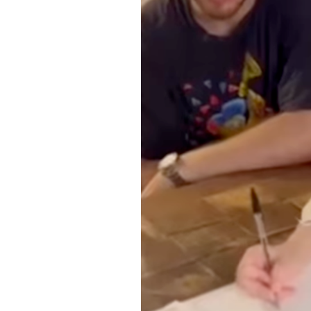
PODCAST
NEWSLETTER
I MIEI PREFERITI
SHOP
CALENDARIO
AREA PERSONALE
Area Personale
Newsletter