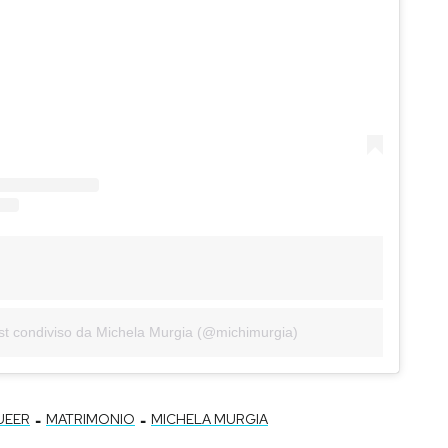
st condiviso da Michela Murgia (@michimurgia)
-
-
UEER
MATRIMONIO
MICHELA MURGIA