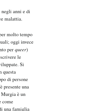
 negli anni e di
ve malattia.
e per molto tempo
uali; oggi invece
unto per
queer
)
scrivere le
viluppate. Si
in questa
ppo di persone
 è presente una
i Murgia è un
le come
di una famiglia