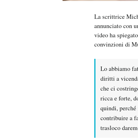
Notifiche mobile
Regala il Post
La scrittrice Mic
Hai bisogno di aiuto?
annunciato con un
Esci
video ha spiegato 
convinzioni di Mu
Lo abbiamo fat
diritti a vicen
che ci costring
ricca e forte, 
quindi, perché
contribuire a f
trasloco daremo