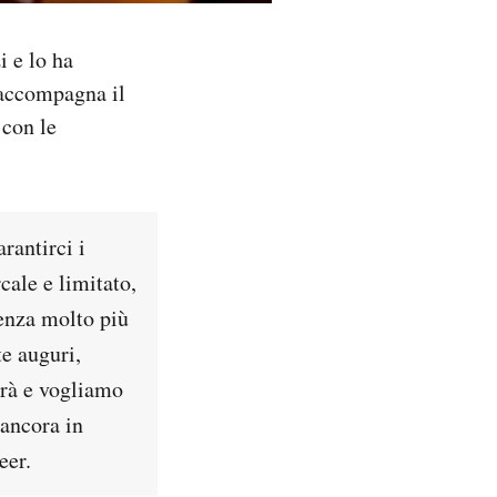
i e lo ha
 accompagna il
 con le
rantirci i
cale e limitato,
ienza molto più
te auguri,
erà e vogliamo
 ancora in
eer.