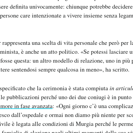
ere definita univocamente: chiunque potrebbe decidere
persone care intenzionate a vivere insieme senza legam
rappresenta una scelta di vita personale che però per la
minista, è anche un atto politico. «Se potessi lasciare u
fosse questa: un altro modello di relazione, uno in più p
tere sentendosi sempre qualcosa in meno», ha scritto.
specificato che la cerimonia è stata compiuta
in articu
le pubblicazioni perché uno dei due coniugi è in punto
umore in fase avanzata
: «Ogni giorno c’è una complicaz
 esco dall’ospedale e ormai non diamo più niente per sc
vile è legata alle condizioni di Murgia perché le perme
ua famiglia di elezione negli ultimi momenti della sua vi