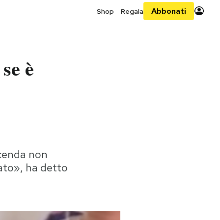
Abbonati
Shop
Regala
se è
vicenda non
tato», ha detto