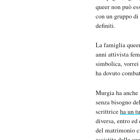
queer non può ess
con un gruppo di 
definiti.
La famiglia queer 
anni attivista fem
simbolica, vorrei 
ha dovuto combat
Murgia ha anche 
senza bisogno del
scrittrice
ha un t
diversa, entro ed
del matrimonio ci
assistita dalla s