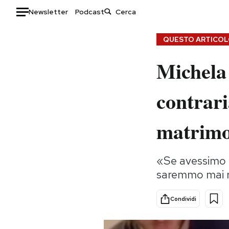
Newsletter
Podcast
Auto
QUESTO ARTICOLO
Michela 
HOME
Italia
Moda
contrari
Mondo
Libri
Politica
Consumismi
matrimo
Tecnologia
Storie/Idee
Internet
Ok Boomer!
«Se avessimo a
Scienza
Media
saremmo mai ri
Cultura
Europa
Economia
Altrecose
Condividi
Sport
Mondiali calcio 2026