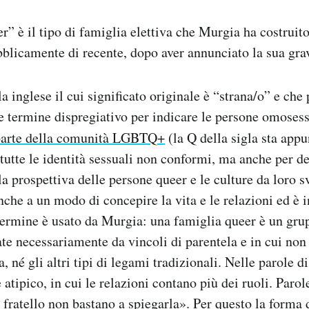
r” è il tipo di famiglia elettiva che Murgia ha costruito
bblicamente di recente, dopo aver annunciato la sua gra
a inglese il cui significato originale è “strana/o” e ch
e termine dispregiativo per indicare le persone omosess
parte della comunità LGBTQ+
(la Q della sigla sta app
utte le identità sessuali non conformi, ma anche per de
lla prospettiva delle persone queer e le culture da loro s
nche a un modo di concepire la vita e le relazioni ed è 
termine è usato da Murgia: una famiglia queer è un gru
te necessariamente da vincoli di parentela e in cui non
né gli altri tipi di legami tradizionali. Nelle parole d
 atipico, in cui le relazioni contano più dei ruoli. Paro
 fratello non bastano a spiegarla». Per questo la forma 