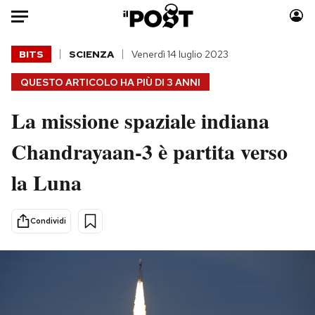
Auto
BITS
SCIENZA
Venerdì 14 luglio 2023
QUESTO ARTICOLO HA PIÙ DI
3 ANNI
HOME
La missione spaziale indiana
Italia
Moda
Mondo
Libri
Chandrayaan-3 è partita verso
Politica
Consumismi
la Luna
Tecnologia
Storie/Idee
Internet
Ok Boomer!
Scienza
Media
Condividi
Cultura
Europa
Economia
Altrecose
Sport
Mondiali calcio 2026