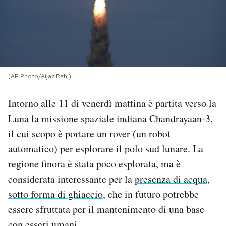
PODCAST
NEWSLETTER
(AP Photo/Aijaz Rahi)
I MIEI PREFERITI
Intorno alle 11 di venerdì mattina è partita verso la
Luna la missione spaziale indiana Chandrayaan-3,
SHOP
il cui scopo è portare un rover (un robot
automatico) per esplorare il polo sud lunare. La
CALENDARIO
regione finora è stata poco esplorata, ma è
considerata interessante per la
presenza di acqua,
AREA PERSONALE
sotto forma di ghiaccio
, che in futuro potrebbe
essere sfruttata per il mantenimento di una base
Area Personale
Newsletter
con esseri umani.