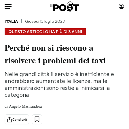
Auto
ITALIA
Giovedì 13 luglio 2023
QUESTO ARTICOLO HA PIÙ DI
3 ANNI
HOME
Perché non si riescono a
Italia
Moda
risolvere i problemi dei taxi
Mondo
Libri
Politica
Consumismi
Nelle grandi città il servizio è inefficiente e
Tecnologia
Storie/Idee
andrebbero aumentate le licenze, ma le
Internet
Ok Boomer!
amministrazioni sono restie a inimicarsi la
Scienza
Media
categoria
Cultura
Europa
di
Angelo Mastrandrea
Economia
Altrecose
Sport
Mondiali calcio 2026
Condividi