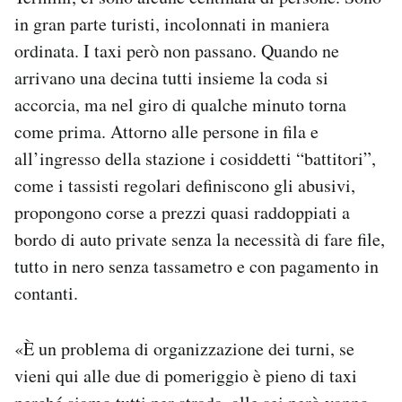
Notifiche mobile
in gran parte turisti, incolonnati in maniera
Regala il Post
ordinata. I taxi però non passano. Quando ne
Hai bisogno di aiuto?
arrivano una decina tutti insieme la coda si
Esci
accorcia, ma nel giro di qualche minuto torna
come prima. Attorno alle persone in fila e
all’ingresso della stazione i cosiddetti “battitori”,
come i tassisti regolari definiscono gli abusivi,
propongono corse a prezzi quasi raddoppiati a
bordo di auto private senza la necessità di fare file,
tutto in nero senza tassametro e con pagamento in
contanti.
«È un problema di organizzazione dei turni, se
vieni qui alle due di pomeriggio è pieno di taxi