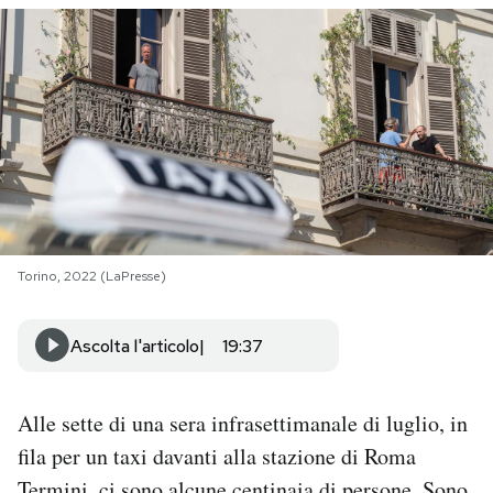
PODCAST
NEWSLETTER
I MIEI PREFERITI
SHOP
Torino, 2022 (LaPresse)
CALENDARIO
Ascolta l'articolo
19:37
AREA PERSONALE
Alle sette di una sera infrasettimanale di luglio, in
fila per un taxi davanti alla stazione di Roma
Area Personale
Newsletter
Termini, ci sono alcune centinaia di persone. Sono