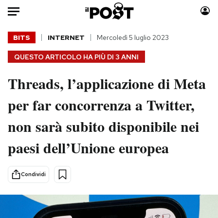
Auto
BITS
INTERNET
Mercoledì 5 luglio 2023
QUESTO ARTICOLO HA PIÙ DI
3 ANNI
HOME
Threads, l’applicazione di Meta
Italia
Moda
Mondo
Libri
per far concorrenza a Twitter,
Politica
Consumismi
non sarà subito disponibile nei
Tecnologia
Storie/Idee
Internet
Ok Boomer!
paesi dell’Unione europea
Scienza
Media
Cultura
Europa
Condividi
Economia
Altrecose
Sport
Mondiali calcio 2026