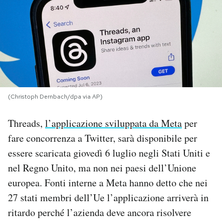
PODCAST
NEWSLETTER
I MIEI PREFERITI
(Christoph Dernbach/dpa via AP)
SHOP
Threads,
l’applicazione sviluppata da Meta
per
fare concorrenza a Twitter, sarà disponibile per
CALENDARIO
essere scaricata giovedì 6 luglio negli Stati Uniti e
nel Regno Unito, ma non nei paesi dell’Unione
europea. Fonti interne a Meta hanno detto che nei
AREA PERSONALE
27 stati membri dell’Ue l’applicazione arriverà in
Area Personale
ritardo perché l’azienda deve ancora risolvere
Newsletter