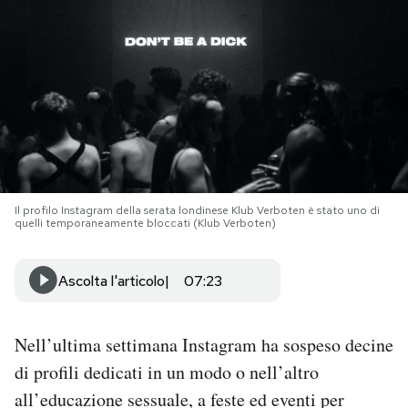
PODCAST
NEWSLETTER
I MIEI PREFERITI
Il profilo Instagram della serata londinese Klub Verboten è stato uno di
SHOP
quelli temporaneamente bloccati (Klub Verboten)
CALENDARIO
Ascolta l'articolo
07:23
AREA PERSONALE
Nell’ultima settimana Instagram ha sospeso decine
di profili dedicati in un modo o nell’altro
Area Personale
all’educazione sessuale, a feste ed eventi per
Newsletter