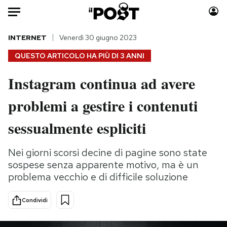
Auto
INTERNET
Venerdì 30 giugno 2023
QUESTO ARTICOLO HA PIÙ DI
3 ANNI
HOME
Instagram continua ad avere
Italia
Moda
problemi a gestire i contenuti
Mondo
Libri
Politica
Consumismi
sessualmente espliciti
Tecnologia
Storie/Idee
Internet
Ok Boomer!
Nei giorni scorsi decine di pagine sono state
Scienza
Media
sospese senza apparente motivo, ma è un
Cultura
Europa
problema vecchio e di difficile soluzione
Economia
Altrecose
Condividi
Sport
Mondiali calcio 2026