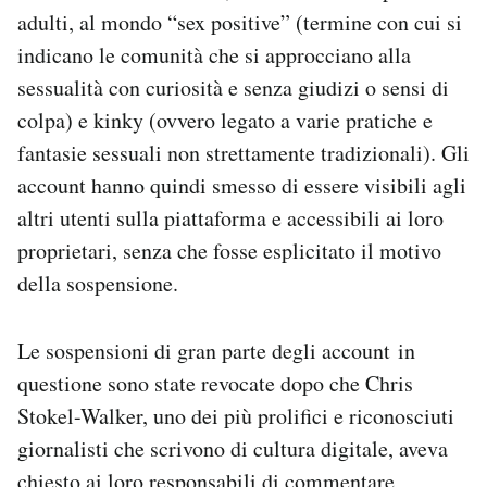
Notifiche mobile
adulti, al mondo “sex positive” (termine con cui si
Regala il Post
indicano le comunità che si approcciano alla
Hai bisogno di aiuto?
sessualità con curiosità e senza giudizi o sensi di
Esci
colpa) e kinky (ovvero legato a varie pratiche e
fantasie sessuali non strettamente tradizionali). Gli
account hanno quindi smesso di essere visibili agli
altri utenti sulla piattaforma e accessibili ai loro
proprietari, senza che fosse esplicitato il motivo
della sospensione.
Le sospensioni di gran parte degli account in
questione sono state revocate dopo che Chris
Stokel-Walker, uno dei più prolifici e riconosciuti
giornalisti che scrivono di cultura digitale, aveva
chiesto ai loro responsabili di commentare