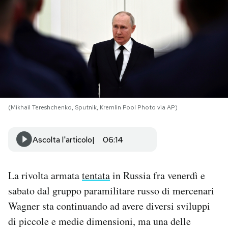
PODCAST
NEWSLETTER
I MIEI PREFERITI
(Mikhail Tereshchenko, Sputnik, Kremlin Pool Photo via AP)
SHOP
Ascolta l'articolo
06:14
CALENDARIO
La rivolta armata
tentata
in Russia fra venerdì e
AREA PERSONALE
sabato dal gruppo paramilitare russo di mercenari
Wagner sta continuando ad avere diversi sviluppi
Area Personale
di piccole e medie dimensioni, ma una delle
Newsletter