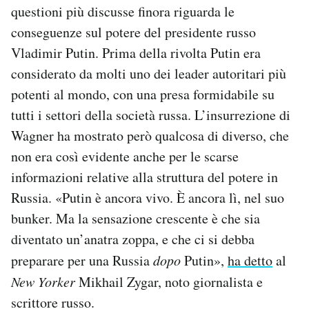
questioni più discusse finora riguarda le
Notifiche mobile
Regala il Post
conseguenze sul potere del presidente russo
Hai bisogno di aiuto?
Vladimir Putin. Prima della rivolta Putin era
Esci
considerato da molti uno dei leader autoritari più
potenti al mondo, con una presa formidabile su
tutti i settori della società russa. L’insurrezione di
Wagner ha mostrato però qualcosa di diverso, che
non era così evidente anche per le scarse
informazioni relative alla struttura del potere in
Russia. «Putin è ancora vivo. È ancora lì, nel suo
bunker. Ma la sensazione crescente è che sia
diventato un’anatra zoppa, e che ci si debba
preparare per una Russia
dopo
Putin»,
ha detto
al
New Yorker
Mikhail Zygar, noto giornalista e
scrittore russo.