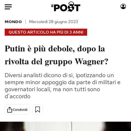
Auto
MONDO
Mercoledì 28 giugno 2023
QUESTO ARTICOLO HA PIÙ DI
3 ANNI
HOME
Putin è più debole, dopo la
Italia
Moda
rivolta del gruppo Wagner?
Mondo
Libri
Politica
Consumismi
Diversi analisti dicono di sì, ipotizzando un
Tecnologia
Storie/Idee
sempre minor appoggio da parte di militari e
Internet
Ok Boomer!
governatori locali, ma non tutti sono
Scienza
Media
d'accordo
Cultura
Europa
Economia
Altrecose
Condividi
Sport
Mondiali calcio 2026