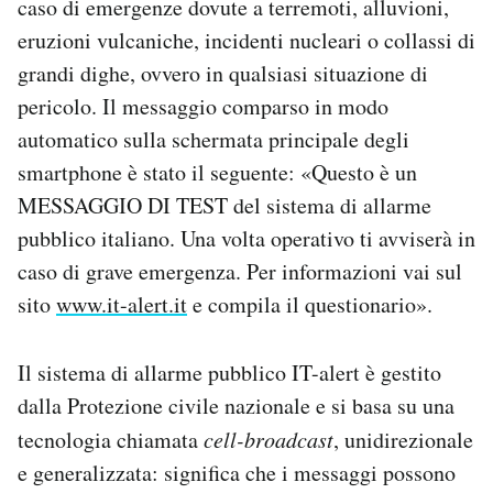
caso di emergenze dovute a terremoti, alluvioni,
Notifiche mobile
eruzioni vulcaniche, incidenti nucleari o collassi di
Regala il Post
grandi dighe, ovvero in qualsiasi situazione di
Hai bisogno di aiuto?
pericolo. Il messaggio comparso in modo
Esci
automatico sulla schermata principale degli
smartphone è stato il seguente: «Questo è un
MESSAGGIO DI TEST del sistema di allarme
pubblico italiano. Una volta operativo ti avviserà in
caso di grave emergenza. Per informazioni vai sul
sito
www.it-alert.it
e compila il questionario».
Il sistema di allarme pubblico IT-alert è gestito
dalla Protezione civile nazionale e si basa su una
tecnologia chiamata
cell-broadcast
, unidirezionale
e generalizzata: significa che i messaggi possono