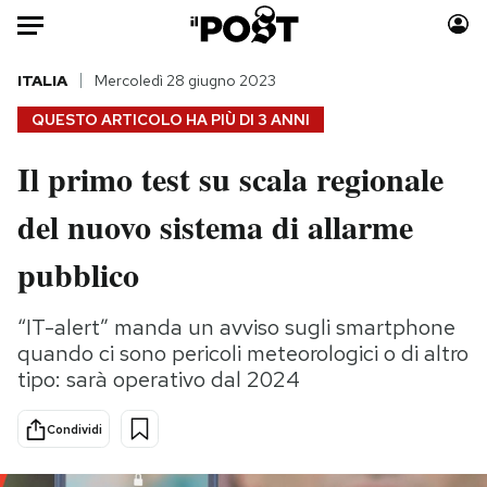
Auto
ITALIA
Mercoledì 28 giugno 2023
QUESTO ARTICOLO HA PIÙ DI
3 ANNI
HOME
Il primo test su scala regionale
Italia
Moda
del nuovo sistema di allarme
Mondo
Libri
Politica
Consumismi
pubblico
Tecnologia
Storie/Idee
Internet
Ok Boomer!
“IT-alert” manda un avviso sugli smartphone
Scienza
Media
quando ci sono pericoli meteorologici o di altro
Cultura
Europa
tipo: sarà operativo dal 2024
Economia
Altrecose
Condividi
Sport
Mondiali calcio 2026