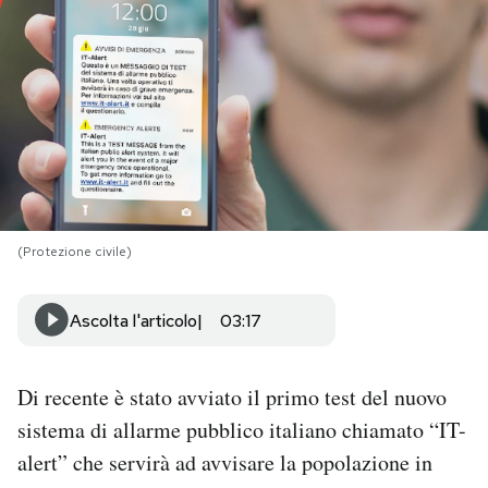
PODCAST
NEWSLETTER
I MIEI PREFERITI
(Protezione civile)
SHOP
Ascolta l'articolo
03:17
CALENDARIO
Di recente è stato avviato il primo test del nuovo
AREA PERSONALE
sistema di allarme pubblico italiano chiamato “IT-
Area Personale
alert” che servirà ad avvisare la popolazione in
Newsletter