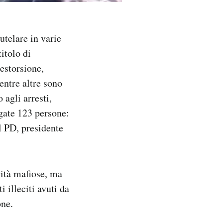
utelare in varie
titolo di
 estorsione,
entre altre sono
 agli arresti,
agate 123 persone:
el PD, presidente
lità mafiose, ma
i illeciti avuti da
one.