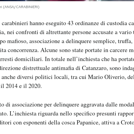
eri (ANSA/CARABINIERI)
 carabinieri hanno eseguito 43 ordinanze di custodia ca
ia, nei confronti di altrettante persone accusate a vario 
ipo mafioso, associazione a delinquere semplice, truffa,
cita concorrenza. Alcune sono state portate in carcere m
rresti domiciliari. In totale nell’inchiesta che ha portato
direzione distrettuale antimafia di Catanzaro, sono ind
 anche diversi politici locali, tra cui Mario Oliverio, d
il 2014 e il 2020.
to di associazione per delinquere aggravata dalle moda
ato. L’inchiesta riguarda nello specifico presunti rapport
ditori con esponenti della cosca Papanice, attiva a Crot