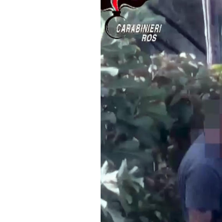
PODCAST
NEWSLETTER
I MIEI PREFERITI
SHOP
CALENDARIO
AREA PERSONALE
Area Personale
Newsletter