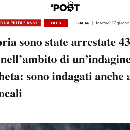
 HA PIÙ DI
3 ANNI
BITS
ITALIA
Martedì 27 giugn
ria sono state arrestate 4
nell’ambito di un’indagine
eta: sono indagati anche 
locali