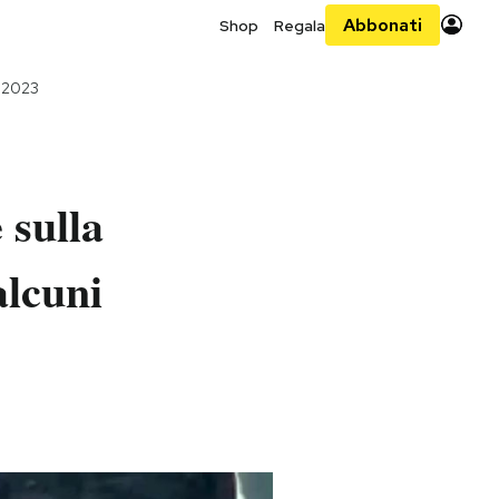
Abbonati
Shop
Regala
o 2023
3
 sulla
alcuni