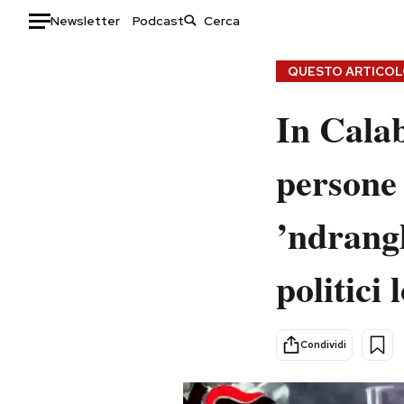
Newsletter
Podcast
Auto
QUESTO ARTICOLO
HOME
In Calab
Italia
Moda
persone 
Mondo
Libri
Politica
Consumismi
’ndrangh
Tecnologia
Storie/Idee
Internet
Ok Boomer!
politici 
Scienza
Media
Cultura
Europa
Economia
Altrecose
Condividi
Sport
Mondiali calcio 2026