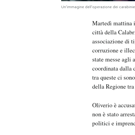
Notifiche mobile
Un'immagine dell'operazione dei carabini
Regala il Post
Hai bisogno di aiuto?
Martedì mattina i
Esci
città della Calabr
associazione di t
corruzione e ille
state messe agli a
coordinata dalla 
tra queste ci sono
della Regione tra 
Oliverio è accusa
non è stato arrest
politici e impren