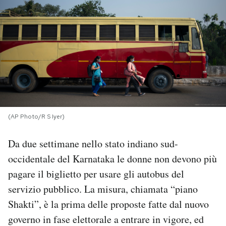
PODCAST
NEWSLETTER
I MIEI PREFERITI
(AP Photo/R S Iyer)
SHOP
Da due settimane nello stato indiano sud-
CALENDARIO
occidentale del Karnataka le donne non devono più
pagare il biglietto per usare gli autobus del
AREA PERSONALE
servizio pubblico. La misura, chiamata “piano
Shakti”, è la prima delle proposte fatte dal nuovo
Area Personale
governo in fase elettorale a entrare in vigore, ed
Newsletter