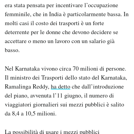
era stata pensata per incentivare l’occupazione
Notifiche mobile
Regala il Post
femminile, che in India è particolarmente bassa. In
Hai bisogno di aiuto?
molti casi il costo dei trasporti è un forte
Esci
deterrente per le donne che devono decidere se
accettare o meno un lavoro con un salario già
basso.
Nel Karnataka vivono circa 70 milioni di persone.
Il ministro dei Trasporti dello stato del Karnataka,
Ramalinga Reddy,
ha detto
che dall’introduzione
del piano, avvenuta l’11 giugno, il numero di
viaggiatori giornalieri sui mezzi pubblici è salito
da 8,4 a 10,5 milioni.
La possibilità di usare i mezzi pubblici