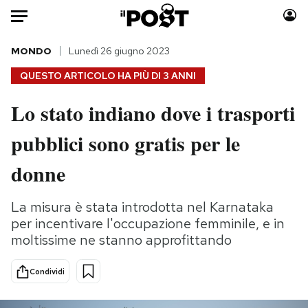
Auto
MONDO
Lunedì 26 giugno 2023
QUESTO ARTICOLO HA PIÙ DI
3 ANNI
HOME
Lo stato indiano dove i trasporti
Italia
Moda
pubblici sono gratis per le
Mondo
Libri
Politica
Consumismi
donne
Tecnologia
Storie/Idee
Internet
Ok Boomer!
La misura è stata introdotta nel Karnataka
Scienza
Media
per incentivare l'occupazione femminile, e in
Cultura
Europa
moltissime ne stanno approfittando
Economia
Altrecose
Condividi
Sport
Mondiali calcio 2026