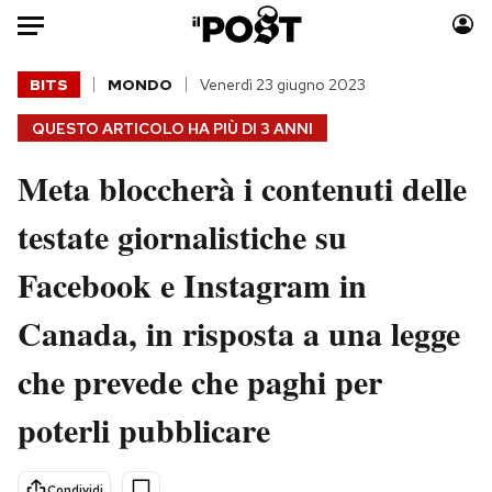
Auto
BITS
MONDO
Venerdì 23 giugno 2023
QUESTO ARTICOLO HA PIÙ DI
3 ANNI
HOME
Meta bloccherà i contenuti delle
Italia
Moda
Mondo
Libri
testate giornalistiche su
Politica
Consumismi
Facebook e Instagram in
Tecnologia
Storie/Idee
Internet
Ok Boomer!
Canada, in risposta a una legge
Scienza
Media
che prevede che paghi per
Cultura
Europa
Economia
Altrecose
poterli pubblicare
Sport
Mondiali calcio 2026
Condividi