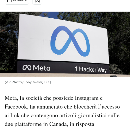
PODCAST
NEWSLETTER
I MIEI PREFERITI
SHOP
(AP Photo/Tony Avelar, File)
CALENDARIO
Meta, la società che possiede Instagram e
Facebook, ha annunciato che bloccherà l’accesso
AREA PERSONALE
ai link che contengono articoli giornalistici sulle
Area Personale
due piattaforme in Canada, in risposta
Newsletter