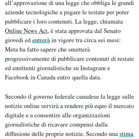
all’approvazione di una legge che obbliga le grandi
Notifiche mobile
aziende tecnologiche a pagare le testate per poter
Regala il Post
pubblicare i loro contenuti. La legge, chiamata
Hai bisogno di aiuto?
Esci
Online News Act
, è stata approvata dal Senato
giovedì ed
entrerà
in vigore tra circa sei mesi:
Meta ha fatto sapere che smetterà
progressivamente di pubblicare contenuti di testate
ed emittenti giornalistiche su Instagram e
Facebook in Canada entro quella data.
Secondo il governo federale canadese la legge sulle
notizie online servirà a rendere più equo il mercato
digitale e a consentire alle organizzazioni
giornalistiche di ricavare compensi dalla
diffusione delle proprie notizie. Secondo una
stima