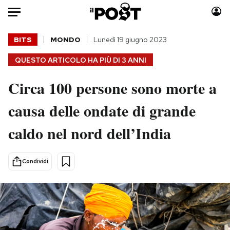
Auto
BITS
MONDO
Lunedì 19 giugno 2023
QUESTO ARTICOLO HA PIÙ DI
3 ANNI
HOME
Circa 100 persone sono morte a
Italia
Moda
Mondo
Libri
causa delle ondate di grande
Politica
Consumismi
caldo nel nord dell’India
Tecnologia
Storie/Idee
Internet
Ok Boomer!
Scienza
Media
Condividi
Cultura
Europa
Economia
Altrecose
Sport
Mondiali calcio 2026