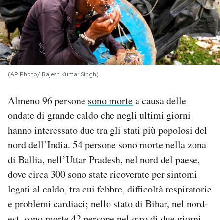
PODCAST
NEWSLETTER
(AP Photo/ Rajesh Kumar Singh)
I MIEI PREFERITI
Almeno 96 persone
sono morte
a causa delle
ondate di grande caldo che negli ultimi giorni
SHOP
hanno interessato due tra gli stati più popolosi del
nord dell’India. 54 persone sono morte nella zona
CALENDARIO
di Ballia, nell’Uttar Pradesh, nel nord del paese,
dove circa 300 sono state ricoverate per sintomi
AREA PERSONALE
legati al caldo, tra cui febbre, difficoltà respiratorie
e problemi cardiaci; nello stato di Bihar, nel nord-
Area Personale
Newsletter
est, sono morte 42 persone nel giro di due giorni.