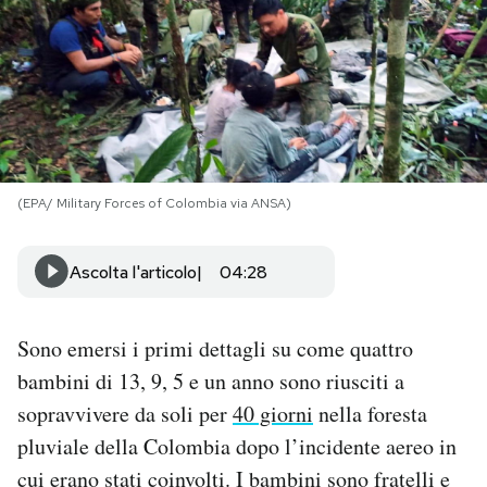
PODCAST
NEWSLETTER
I MIEI PREFERITI
(EPA/ Military Forces of Colombia via ANSA)
SHOP
Ascolta l'articolo
04:28
CALENDARIO
Sono emersi i primi dettagli su come quattro
bambini di 13, 9, 5 e un anno sono riusciti a
AREA PERSONALE
sopravvivere da soli per
40 giorni
nella foresta
pluviale della Colombia dopo l’incidente aereo in
Area Personale
cui erano stati coinvolti. I bambini sono fratelli e
Newsletter