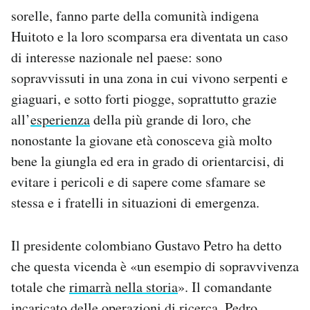
Notifiche mobile
sorelle, fanno parte della comunità indigena
Regala il Post
Huitoto e la loro scomparsa era diventata un caso
Hai bisogno di aiuto?
di interesse nazionale nel paese: sono
Esci
sopravvissuti in una zona in cui vivono serpenti e
giaguari, e sotto forti piogge, soprattutto grazie
all’
esperienza
della più grande di loro, che
nonostante la giovane età conosceva già molto
bene la giungla ed era in grado di orientarcisi, di
evitare i pericoli e di sapere come sfamare se
stessa e i fratelli in situazioni di emergenza.
Il presidente colombiano Gustavo Petro ha detto
che questa vicenda è «un esempio di sopravvivenza
totale che
rimarrà nella storia
». Il comandante
incaricato delle operazioni di ricerca, Pedro