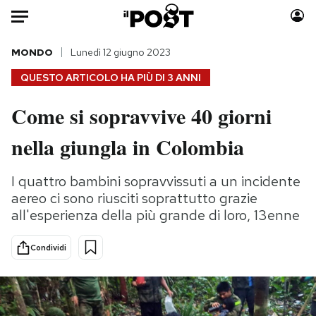
Auto
MONDO
Lunedì 12 giugno 2023
QUESTO ARTICOLO HA PIÙ DI
3 ANNI
HOME
Come si sopravvive 40 giorni
Italia
Moda
nella giungla in Colombia
Mondo
Libri
Politica
Consumismi
I quattro bambini sopravvissuti a un incidente
Tecnologia
Storie/Idee
aereo ci sono riusciti soprattutto grazie
Internet
Ok Boomer!
all'esperienza della più grande di loro, 13enne
Scienza
Media
Cultura
Europa
Condividi
Economia
Altrecose
Sport
Mondiali calcio 2026