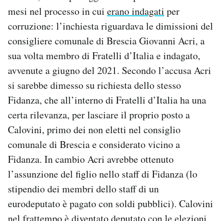
Notifiche mobile
mesi nel processo in cui
erano indagati
per
Regala il Post
corruzione: l’inchiesta riguardava le dimissioni del
Hai bisogno di aiuto?
consigliere comunale di Brescia Giovanni Acri, a
Esci
sua volta membro di Fratelli d’Italia e indagato,
avvenute a giugno del 2021. Secondo l’accusa Acri
si sarebbe dimesso su richiesta dello stesso
Fidanza, che all’interno di Fratelli d’Italia ha una
certa rilevanza, per lasciare il proprio posto a
Calovini, primo dei non eletti nel consiglio
comunale di Brescia e considerato vicino a
Fidanza. In cambio Acri avrebbe ottenuto
l’assunzione del figlio nello staff di Fidanza (lo
stipendio dei membri dello staff di un
eurodeputato è pagato con soldi pubblici). Calovini
nel frattempo è diventato deputato con le elezioni