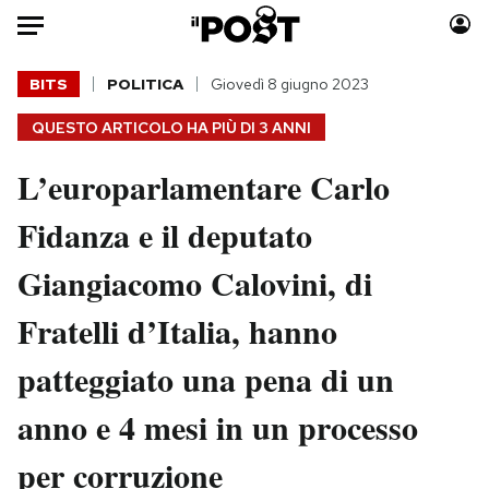
Auto
BITS
POLITICA
Giovedì 8 giugno 2023
QUESTO ARTICOLO HA PIÙ DI
3 ANNI
HOME
L’europarlamentare Carlo
Italia
Moda
Mondo
Libri
Fidanza e il deputato
Politica
Consumismi
Giangiacomo Calovini, di
Tecnologia
Storie/Idee
Internet
Ok Boomer!
Fratelli d’Italia, hanno
Scienza
Media
patteggiato una pena di un
Cultura
Europa
Economia
Altrecose
anno e 4 mesi in un processo
Sport
Mondiali calcio 2026
per corruzione