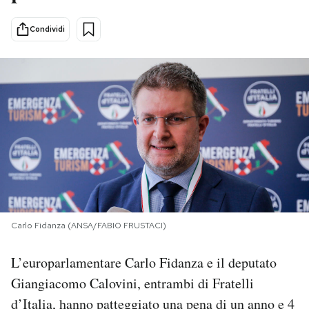
PODCAST
Condividi
NEWSLETTER
I MIEI PREFERITI
SHOP
CALENDARIO
Carlo Fidanza (ANSA/FABIO FRUSTACI)
AREA PERSONALE
L’europarlamentare Carlo Fidanza e il deputato
Giangiacomo Calovini, entrambi di Fratelli
Area Personale
d’Italia, hanno patteggiato una pena di un anno e 4
Newsletter