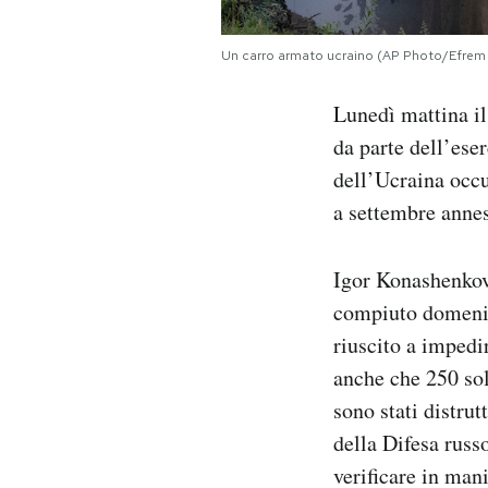
Notifiche mobile
Regala il Post
Un carro armato ucraino (AP Photo/Efrem 
Hai bisogno di aiuto?
Esci
Lunedì mattina il
da parte dell’eser
dell’Ucraina occu
a settembre annes
Igor Konashenkov,
compiuto domenica
riuscito a impedi
anche che 250 sold
sono stati distru
della Difesa russ
verificare in man