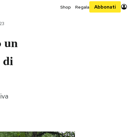
Abbonati
Shop
Regala
23
o un
 di
iva