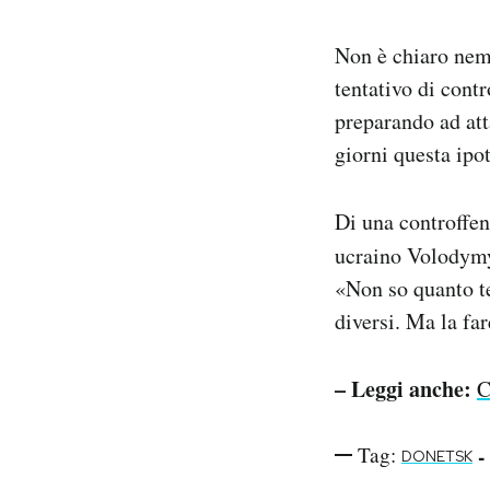
Non è chiaro nemm
tentativo di cont
preparando ad att
giorni questa ipo
Di una controffen
ucraino Volodymyr
«Non so quanto t
diversi. Ma la fa
– Leggi anche:
C
Tag:
-
DONETSK