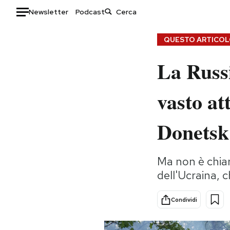
Newsletter
Podcast
Auto
QUESTO ARTICOLO
La Russi
HOME
Italia
Moda
vasto at
Mondo
Libri
Politica
Consumismi
Donetsk
Tecnologia
Storie/Idee
Internet
Ok Boomer!
Ma non è chiar
Scienza
Media
dell'Ucraina,
Cultura
Europa
Economia
Altrecose
Condividi
Sport
Mondiali calcio 2026