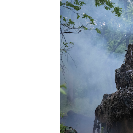
PODCAST
NEWSLETTER
I MIEI PREFERITI
SHOP
CALENDARIO
AREA PERSONALE
Area Personale
Newsletter