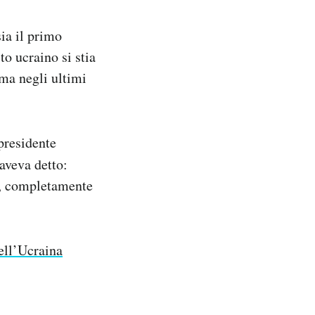
ia il primo
to ucraino si stia
 ma negli ultimi
presidente
aveva detto:
i, completamente
ell’Ucraina