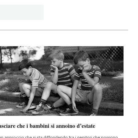
sciare che i bambini si annoino d’estate
un approccio che si sta diffondendo tra i genitori che possono