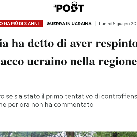
 HA PIÙ DI
3 ANNI
GUERRA IN UCRAINA
Lunedì 5 giugno 20
a ha detto di aver respint
tacco ucraino nella regione
o se sia stato il primo tentativo di controffens
 che per ora non ha commentato