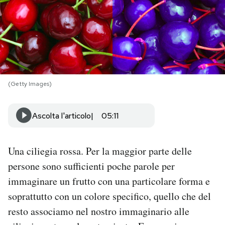
PODCAST
NEWSLETTER
(Getty Images)
I MIEI PREFERITI
Ascolta l'articolo
05:11
SHOP
Una ciliegia rossa. Per la maggior parte delle
CALENDARIO
persone sono sufficienti poche parole per
immaginare un frutto con una particolare forma e
AREA PERSONALE
soprattutto con un colore specifico, quello che del
Area Personale
resto associamo nel nostro immaginario alle
Newsletter