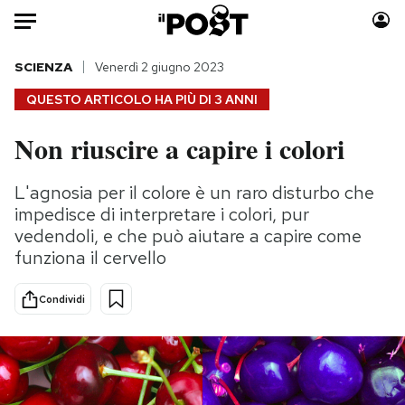
Auto
SCIENZA
Venerdì 2 giugno 2023
QUESTO ARTICOLO HA PIÙ DI
3 ANNI
HOME
Non riuscire a capire i colori
Italia
Moda
Mondo
Libri
L'agnosia per il colore è un raro disturbo che
Politica
Consumismi
impedisce di interpretare i colori, pur
Tecnologia
Storie/Idee
vedendoli, e che può aiutare a capire come
funziona il cervello
Internet
Ok Boomer!
Scienza
Media
Condividi
Cultura
Europa
Economia
Altrecose
Sport
Mondiali calcio 2026