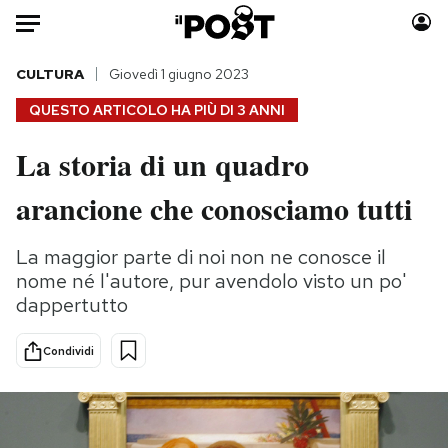
Auto
CULTURA
Giovedì 1 giugno 2023
QUESTO ARTICOLO HA PIÙ DI
3 ANNI
HOME
La storia di un quadro
Italia
Moda
arancione che conosciamo tutti
Mondo
Libri
Politica
Consumismi
La maggior parte di noi non ne conosce il
Tecnologia
Storie/Idee
nome né l'autore, pur avendolo visto un po'
Internet
Ok Boomer!
dappertutto
Scienza
Media
Cultura
Europa
Condividi
Economia
Altrecose
Sport
Mondiali calcio 2026