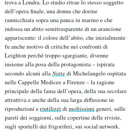
trova a Londra. Lo studio ritrae lo stesso soggetto
Notifiche mobile
dell’opera finale, una donna che dorme
Regala il Post
rannicchiata sopra una panca in marmo e che
Hai bisogno di aiuto?
indossa un abito semitrasparente di un arancione
Esci
appariscente: il colore dell’abito, che inizialmente
fu anche motivo di critiche nei confronti di
Leighton perché troppo sgargiante, divenne
insieme alla posa della protagonista – ispirata
secondo alcuni alla
Notte
di Michelangelo ospitata
nelle Cappelle Medicee a Firenze – la ragione
principale della fama dell’opera, della sua secolare
attrattiva e anche della sua larga diffusione in
riproduzioni e
riutilizzi
di
moltissimi
generi, sulle
pareti dei soggiorni, sulle copertine delle riviste,
sugli sportelli dei frigoriferi, sui social network.