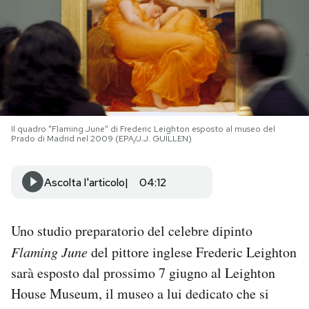
PODCAST
NEWSLETTER
I MIEI PREFERITI
Il quadro "Flaming June" di Frederic Leighton esposto al museo del
Prado di Madrid nel 2009 (EPA/J.J. GUILLEN)
SHOP
Ascolta l'articolo
04:12
CALENDARIO
Uno studio preparatorio del celebre dipinto
Flaming June
del pittore inglese Frederic Leighton
AREA PERSONALE
sarà esposto dal prossimo 7 giugno al Leighton
Area Personale
House Museum, il museo a lui dedicato che si
Newsletter