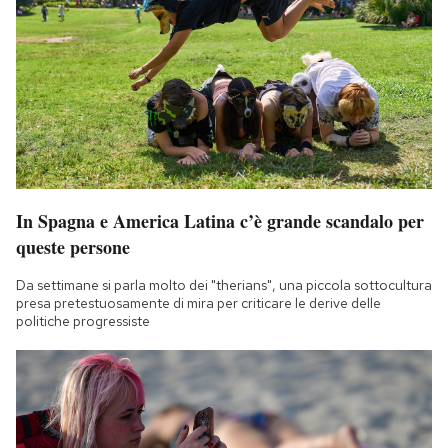
In Spagna e America Latina c’è grande scandalo per
queste persone
Da settimane si parla molto dei "therians", una piccola sottocultura
presa pretestuosamente di mira per criticare le derive delle
politiche progressiste