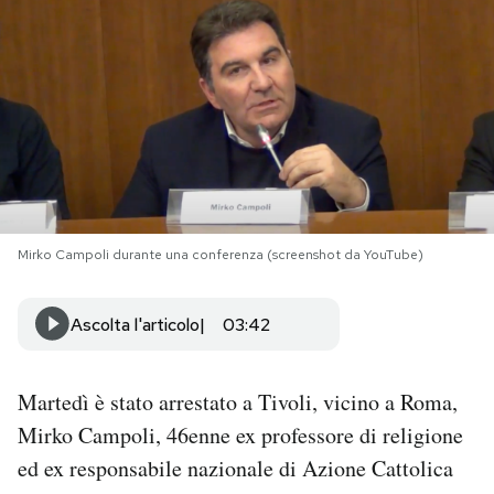
PODCAST
NEWSLETTER
I MIEI PREFERITI
Mirko Campoli durante una conferenza (screenshot da YouTube)
SHOP
Ascolta l'articolo
03:42
CALENDARIO
Martedì è stato arrestato a Tivoli, vicino a Roma,
AREA PERSONALE
Mirko Campoli, 46enne ex professore di religione
Area Personale
ed ex responsabile nazionale di Azione Cattolica
Newsletter