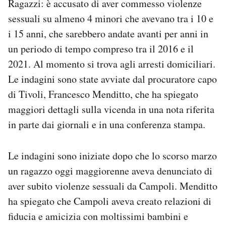
Ragazzi: è accusato di aver commesso violenze
Notifiche mobile
sessuali su almeno 4 minori che avevano tra i 10 e
Regala il Post
i 15 anni, che sarebbero andate avanti per anni in
Hai bisogno di aiuto?
un periodo di tempo compreso tra il 2016 e il
Esci
2021. Al momento si trova agli arresti domiciliari.
Le indagini sono state avviate dal procuratore capo
di Tivoli, Francesco Menditto, che ha spiegato
maggiori dettagli sulla vicenda in una nota riferita
in parte dai giornali e in una conferenza stampa.
Le indagini sono iniziate dopo che lo scorso marzo
un ragazzo oggi maggiorenne aveva denunciato di
aver subito violenze sessuali da Campoli. Menditto
ha spiegato che Campoli aveva creato relazioni di
fiducia e amicizia con moltissimi bambini e