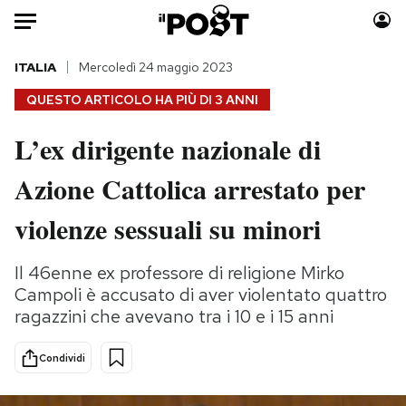
Auto
ITALIA
Mercoledì 24 maggio 2023
QUESTO ARTICOLO HA PIÙ DI
3 ANNI
HOME
L’ex dirigente nazionale di
Italia
Moda
Azione Cattolica arrestato per
Mondo
Libri
Politica
Consumismi
violenze sessuali su minori
Tecnologia
Storie/Idee
Internet
Ok Boomer!
Il 46enne ex professore di religione Mirko
Scienza
Media
Campoli è accusato di aver violentato quattro
Cultura
Europa
ragazzini che avevano tra i 10 e i 15 anni
Economia
Altrecose
Condividi
Sport
Mondiali calcio 2026