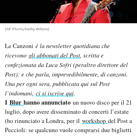
PODCAST
(AP Photo/Kathy Willens)
NEWSLETTER
Le Canzoni
è la newsletter quotidiana che
I MIEI PREFERITI
ricevono
gli abbonati del Post
, scritta e
confezionata da Luca Sofri (peraltro direttore del
SHOP
Post): e che parla, imprevedibilmente, di canzoni.
Una per og
ni sera, pubblicata qui sul Post
l’indomani,
ci si iscrive qui
.
CALENDARIO
I
Blur
hanno annunciato
un nuovo disco per il 21
luglio, dopo avere disseminato di concerti l’estate
AREA PERSONALE
(ho rinunciato a Londra, per il
workshop
del Post a
Area Personale
Peccioli: se qualcuno vuole comprarsi due biglietti
Newsletter