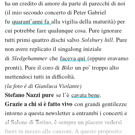
ha un credito di amore da parte di parecchi di noi
(il mio secondo concerto di Peter Gabriel
fu
quarant’anni fa
alla vigilia della maturità) per
cui potrebbe fare qualunque cosa. Pure ignorare
tutti primi quattro dischi salvo
Solsbury hill
. Pure
non avere replicato il singalong iniziale
di
Sledgehammer
che
faceva qui
(eppure eravamo
pronti). Pure il coro di
Biko
un po’ troppo alto
mettendoci tutti in difficoltà.
(la foto è di Gianluca Violante)
Stefano Nazzi pure
se l’è
cavata bene
.
Grazie a chi si è fatto vivo
con grandi gentilezze
intorno a questa newsletter a entrambi i concerti e
al Salone di Torino, è sempre un piacere vedersi
fuori in mezzo alle canzoni. A questo proposito: