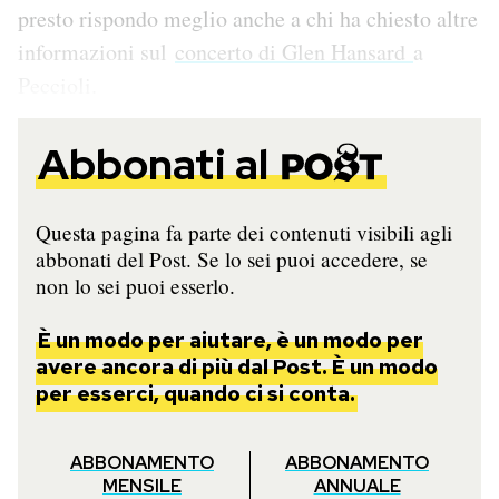
presto rispondo meglio anche a chi ha chiesto altre
informazioni sul
concerto di Glen Hansard
a
Peccioli.
Abbonati al
Questa pagina fa parte dei contenuti visibili agli
abbonati del Post. Se lo sei puoi accedere, se
non lo sei puoi esserlo.
È un modo per aiutare, è un modo per
avere ancora di più dal Post. È un modo
per esserci, quando ci si conta.
ABBONAMENTO
ABBONAMENTO
MENSILE
ANNUALE