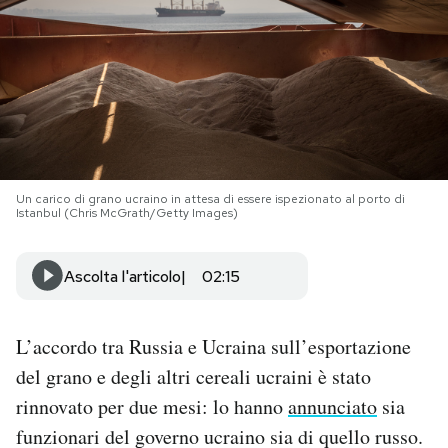
PODCAST
NEWSLETTER
I MIEI PREFERITI
Un carico di grano ucraino in attesa di essere ispezionato al porto di
Istanbul (Chris McGrath/Getty Images)
SHOP
Ascolta l'articolo
02:15
CALENDARIO
L’accordo tra Russia e Ucraina sull’esportazione
AREA PERSONALE
del grano e degli altri cereali ucraini è stato
rinnovato per due mesi: lo hanno
annunciato
sia
Area Personale
funzionari del governo ucraino sia di quello russo.
Newsletter