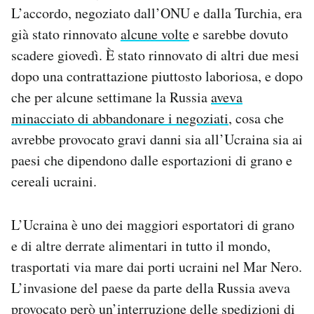
L’accordo, negoziato dall’ONU e dalla Turchia, era
Notifiche mobile
Regala il Post
già stato rinnovato
alcune volte
e sarebbe dovuto
Hai bisogno di aiuto?
scadere giovedì. È stato rinnovato di altri due mesi
Esci
dopo una contrattazione piuttosto laboriosa, e dopo
che per alcune settimane la Russia
aveva
minacciato di abbandonare i negoziati
, cosa che
avrebbe provocato gravi danni sia all’Ucraina sia ai
paesi che dipendono dalle esportazioni di grano e
cereali ucraini.
L’Ucraina è uno dei maggiori esportatori di grano
e di altre derrate alimentari in tutto il mondo,
trasportati via mare dai porti ucraini nel Mar Nero.
L’invasione del paese da parte della Russia aveva
provocato però un’interruzione delle spedizioni di