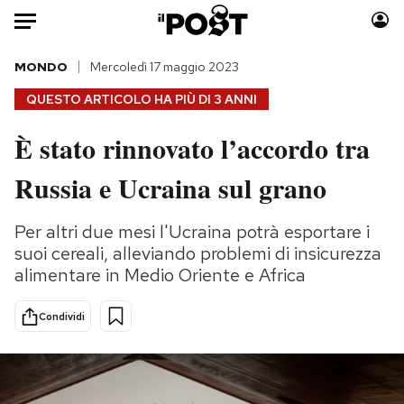
Auto
MONDO
Mercoledì 17 maggio 2023
QUESTO ARTICOLO HA PIÙ DI
3 ANNI
HOME
È stato rinnovato l’accordo tra
Italia
Moda
Russia e Ucraina sul grano
Mondo
Libri
Politica
Consumismi
Per altri due mesi l'Ucraina potrà esportare i
Tecnologia
Storie/Idee
suoi cereali, alleviando problemi di insicurezza
Internet
Ok Boomer!
alimentare in Medio Oriente e Africa
Scienza
Media
Cultura
Europa
Condividi
Economia
Altrecose
Sport
Mondiali calcio 2026