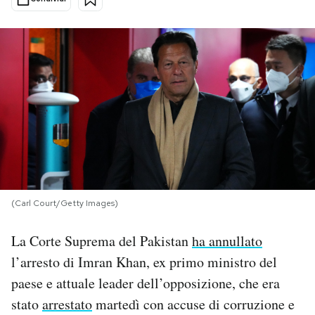
PODCAST
NEWSLETTER
I MIEI PREFERITI
SHOP
(Carl Court/Getty Images)
CALENDARIO
La Corte Suprema del Pakistan
ha annullato
AREA PERSONALE
l’arresto di Imran Khan, ex primo ministro del
paese e attuale leader dell’opposizione, che era
Area Personale
stato
arrestato
martedì con accuse di corruzione e
Newsletter