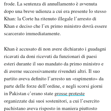
frode. La sentenza di annullamento è avvenuta
Notifiche mobile
dopo una breve udienza a cui era presente lo stesso
Regala il Post
Hai bisogno di aiuto?
Khan: la Corte ha ritenuto illegale l’arresto di
Esci
Khan e deciso che l’ex primo ministro dovrà essere
scarcerato immediatamente.
Khan è accusato di non avere dichiarato i guadagni
ricavati da doni ricevuti da funzionari di paesi
esteri durante il suo mandato da primo ministro e
di averne successivamente rivenduti altri. Il suo
partito aveva definito l’arresto un «rapimento» da
parte delle forze dell’ordine, e negli scorsi giorni
in Pakistan c’erano state
grosse proteste
organizzate dai suoi sostenitori, a cui l’esercito
pachistano aveva risposto in maniera piuttosto