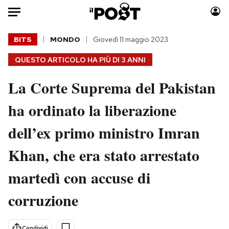
Auto
BITS
MONDO
Giovedì 11 maggio 2023
QUESTO ARTICOLO HA PIÙ DI
3 ANNI
HOME
La Corte Suprema del Pakistan
Italia
Moda
Mondo
Libri
ha ordinato la liberazione
Politica
Consumismi
dell’ex primo ministro Imran
Tecnologia
Storie/Idee
Internet
Ok Boomer!
Khan, che era stato arrestato
Scienza
Media
martedì con accuse di
Cultura
Europa
Economia
Altrecose
corruzione
Sport
Mondiali calcio 2026
Condividi