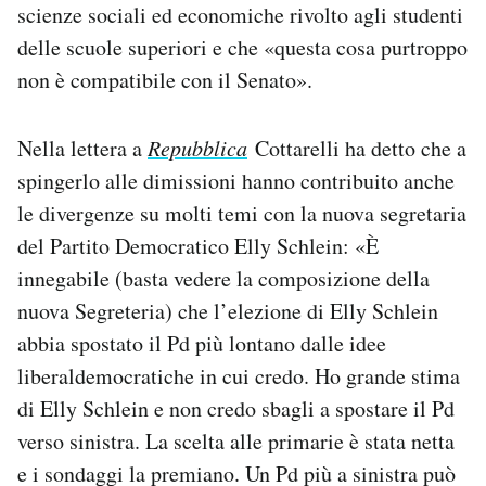
scienze sociali ed economiche rivolto agli studenti
Notifiche mobile
delle scuole superiori e che «questa cosa purtroppo
Regala il Post
Hai bisogno di aiuto?
non è compatibile con il Senato».
Esci
Nella lettera a
Repubblica
Cottarelli ha detto che a
spingerlo alle dimissioni hanno contribuito anche
le divergenze su molti temi con la nuova segretaria
del Partito Democratico Elly Schlein: «È
innegabile (basta vedere la composizione della
nuova Segreteria) che l’elezione di Elly Schlein
abbia spostato il Pd più lontano dalle idee
liberaldemocratiche in cui credo. Ho grande stima
di Elly Schlein e non credo sbagli a spostare il Pd
verso sinistra. La scelta alle primarie è stata netta
e i sondaggi la premiano. Un Pd più a sinistra può