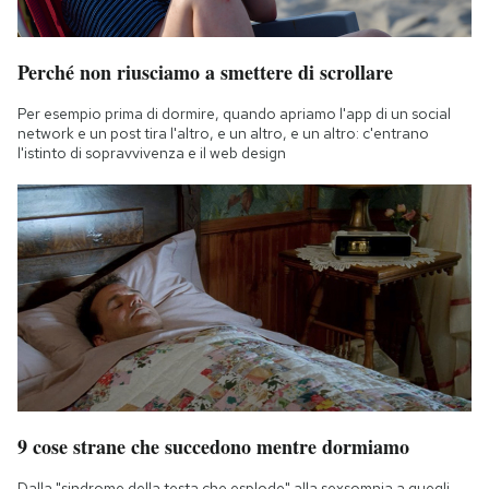
Perché non riusciamo a smettere di scrollare
Per esempio prima di dormire, quando apriamo l'app di un social
network e un post tira l'altro, e un altro, e un altro: c'entrano
l'istinto di sopravvivenza e il web design
9 cose strane che succedono mentre dormiamo
Dalla "sindrome della testa che esplode" alla sexsomnia a quegli