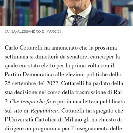
PODCAST
NEWSLETTER
(ANSA/ALESSANDRO DI MARCO)
Carlo Cottarelli ha annunciato che la prossima
I MIEI PREFERITI
settimana si dimetterà da senatore, carica per la
quale era stato eletto per la prima volta con il
SHOP
Partito Democratico alle elezioni politiche dello
25 settembre del 2022. Cottarelli ha parlato della
CALENDARIO
sua decisione nel corso della trasmissione di Rai
3
Che tempo che fa
e poi in una lettera pubblicata
sul sito di
Repubblica.
Cottarelli ha spiegato che
AREA PERSONALE
l’Università Cattolica di Milano gli ha chiesto di
Area Personale
dirigere un programma per l’insegnamento delle
Newsletter