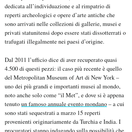
Notifiche mobile
dedicata all’individuazione e al rimpatrio di
Regala il Post
reperti archeologici e opere d’arte antiche che
Hai bisogno di aiuto?
sono arrivati nelle collezioni di gallerie, musei e
Esci
privati statunitensi dopo essere stati dissotterrati o
trafugati illegalmente nei paesi d’origine.
Dal 2011 l’ufficio dice di aver recuperato quasi
4.500 di questi pezzi: il caso più recente è quello
del Metropolitan Museum of Art di New York –
uno dei più grandi e importanti musei al mondo,
noto anche solo come “il Met”, e dove si è appena
tenuto
un famoso annuale evento mondano
– a cui
sono stati sequestrati a marzo 15 reperti
provenienti originariamente da Turchia e India. I
procuratori stanno indagando sulla possibilità che