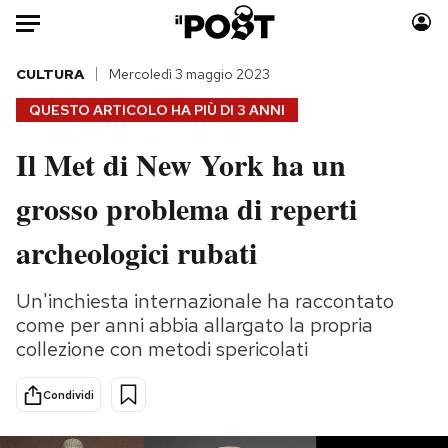
Auto
CULTURA
Mercoledì 3 maggio 2023
QUESTO ARTICOLO HA PIÙ DI
3 ANNI
HOME
Il Met di New York ha un
Italia
Moda
grosso problema di reperti
Mondo
Libri
Politica
Consumismi
archeologici rubati
Tecnologia
Storie/Idee
Internet
Ok Boomer!
Un'inchiesta internazionale ha raccontato
Scienza
Media
come per anni abbia allargato la propria
Cultura
Europa
collezione con metodi spericolati
Economia
Altrecose
Condividi
Sport
Mondiali calcio 2026