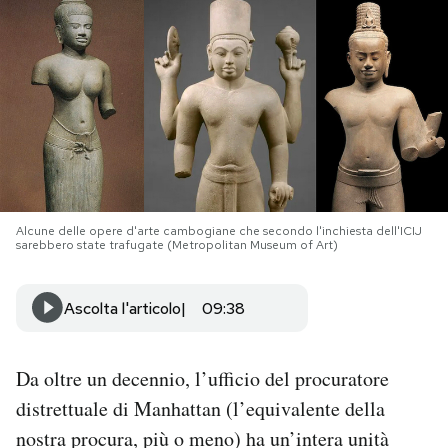
PODCAST
NEWSLETTER
I MIEI PREFERITI
Alcune delle opere d'arte cambogiane che secondo l'inchiesta dell'ICIJ
SHOP
sarebbero state trafugate (Metropolitan Museum of Art)
CALENDARIO
Ascolta l'articolo
09:38
AREA PERSONALE
Da oltre un decennio, l’ufficio del procuratore
distrettuale di Manhattan (l’equivalente della
Area Personale
nostra procura, più o meno) ha un’intera unità
Newsletter