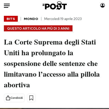
Auto
BITS
MONDO
Mercoledì 19 aprile 2023
QUESTO ARTICOLO HA PIÙ DI
3 ANNI
HOME
La Corte Suprema degli Stati
Italia
Moda
Mondo
Libri
Uniti ha prolungato la
Politica
Consumismi
sospensione delle sentenze che
Tecnologia
Storie/Idee
Internet
Ok Boomer!
limitavano l’accesso alla pillola
Scienza
Media
abortiva
Cultura
Europa
Economia
Altrecose
Sport
Mondiali calcio 2026
Condividi