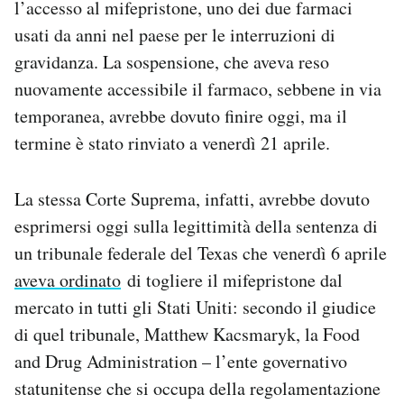
l’accesso al mifepristone, uno dei due farmaci
Notifiche mobile
usati da anni nel paese per le interruzioni di
Regala il Post
gravidanza. La sospensione, che aveva reso
Hai bisogno di aiuto?
Esci
nuovamente accessibile il farmaco, sebbene in via
temporanea, avrebbe dovuto finire oggi, ma il
termine è stato rinviato a venerdì 21 aprile.
La stessa Corte Suprema, infatti, avrebbe dovuto
esprimersi oggi sulla legittimità della sentenza di
un tribunale federale del Texas che venerdì 6 aprile
aveva ordinato
di togliere il mifepristone dal
mercato in tutti gli Stati Uniti: secondo il giudice
di quel tribunale, Matthew Kacsmaryk, la Food
and Drug Administration – l’ente governativo
statunitense che si occupa della regolamentazione