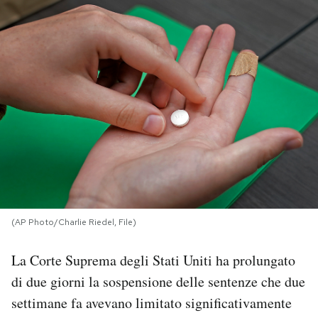
PODCAST
NEWSLETTER
I MIEI PREFERITI
SHOP
CALENDARIO
(AP Photo/Charlie Riedel, File)
La Corte Suprema degli Stati Uniti ha prolungato
AREA PERSONALE
di due giorni la sospensione delle sentenze che due
Area Personale
settimane fa avevano limitato significativamente
Newsletter