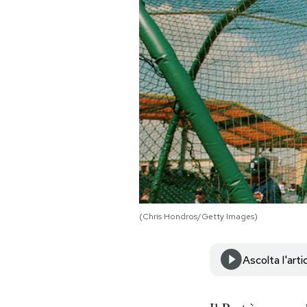
PODCAST
NEWSLETTER
I MIEI PREFERITI
SHOP
CALENDARIO
(Chris Hondros/Getty Images)
AREA PERSONALE
Ascolta l'arti
Area Personale
Newsletter