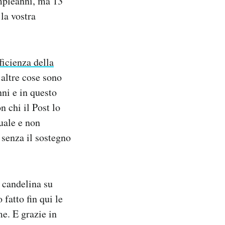
ompleanni, ma 13
 la vostra
ficienza della
 altre cose sono
nni e in questo
 chi il Post lo
uale e non
e senza il sostegno
 candelina su
fatto fin qui le
e. E grazie in