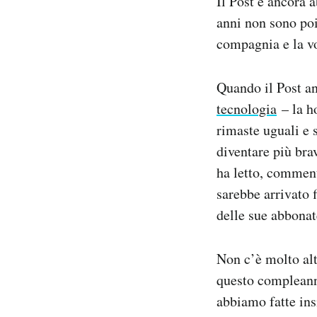
Il Post è ancora 
Notifiche mobile
anni non sono poi 
Regala il Post
compagnia e la vos
Hai bisogno di aiuto?
Esci
Quando il Post an
tecnologia
– la 
rimaste uguali e s
diventare più bra
ha letto, comment
sarebbe arrivato f
delle sue abbonat
Non c’è molto alt
questo compleanno
abbiamo fatte ins