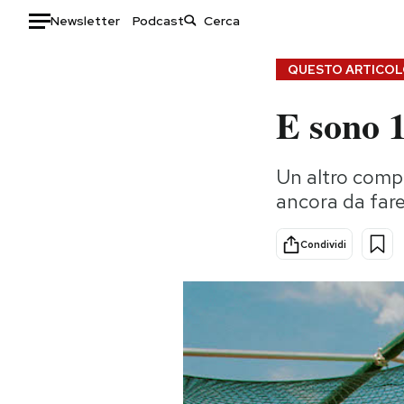
Newsletter
Podcast
Auto
QUESTO ARTICOLO
E sono 
HOME
Italia
Moda
Un altro comple
Mondo
Libri
ancora da far
Politica
Consumismi
Tecnologia
Storie/Idee
Condividi
Internet
Ok Boomer!
Scienza
Media
Cultura
Europa
Economia
Altrecose
Sport
Mondiali calcio 2026