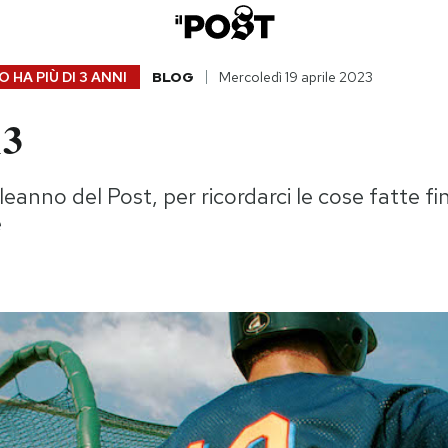
 HA PIÙ DI
3 ANNI
BLOG
Mercoledì 19 aprile 2023
13
anno del Post, per ricordarci le cose fatte fin
e