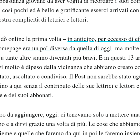
abbastanza giovane da aver voglia di ricordare i suoi c
così pochi ed è bello e gratificante esserci arrivati con
tra complicità di lettrici e lettori.
dò online la prima volta –
in anticipo, per eccesso di ef
homepage
era un po’ diversa da quella di oggi
, ma molte
u tante altre siamo diventati più bravi. E in questi 13 a
vi molto è dipeso dalla vicinanza che abbiamo creato con
ato, ascoltato e condiviso. Il Post non sarebbe stato ug
ino a qui senza il contributo delle sue lettrici e lettori 
e e dei suoi abbonati.
ro da aggiungere, oggi: ci tenevamo solo a mettere una
 e a dirvi grazie una volta di più. Le cose che abbiamo 
ieme e quelle che faremo da qui in poi le faremo insiem