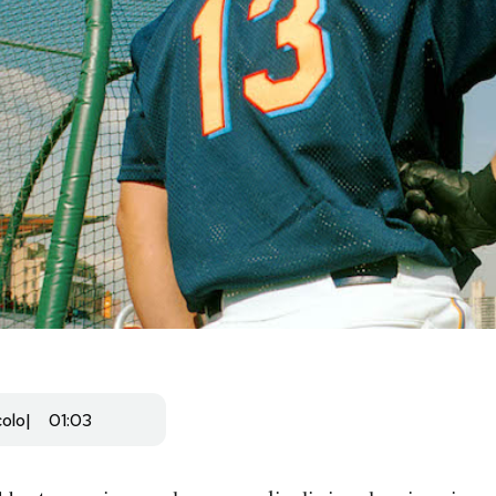
colo
01:03