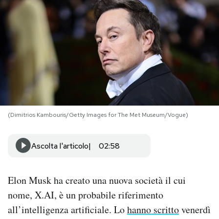
PODCAST
NEWSLETTER
I MIEI PREFERITI
(Dimitrios Kambouris/Getty Images for The Met Museum/Vogue)
SHOP
Ascolta l'articolo
02:58
CALENDARIO
Elon Musk ha creato una nuova società il cui
AREA PERSONALE
nome, X.AI, è un probabile riferimento
Area Personale
all’intelligenza artificiale. Lo
hanno scritto
venerdì
Newsletter