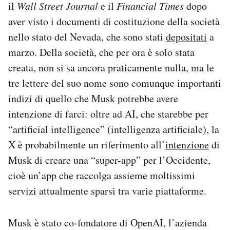
il
Wall Street Journal
e il
Financial Times
dopo
Notifiche mobile
aver visto i documenti di costituzione della società
Regala il Post
nello stato del Nevada, che sono stati
depositati
a
Hai bisogno di aiuto?
Esci
marzo. Della società, che per ora è solo stata
creata, non si sa ancora praticamente nulla, ma le
tre lettere del suo nome sono comunque importanti
indizi di quello che Musk potrebbe avere
intenzione di farci: oltre ad AI, che starebbe per
“artificial intelligence” (intelligenza artificiale), la
X è probabilmente un riferimento all’
intenzione
di
Musk di creare una “super-app” per l’Occidente,
cioè un’app che raccolga assieme moltissimi
servizi attualmente sparsi tra varie piattaforme.
Musk è stato co-fondatore di OpenAI, l’azienda