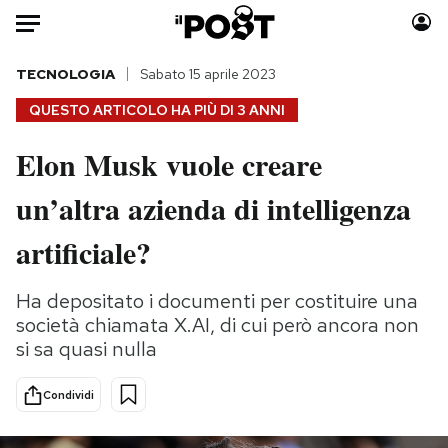
Auto
TECNOLOGIA
Sabato 15 aprile 2023
QUESTO ARTICOLO HA PIÙ DI
3 ANNI
HOME
Elon Musk vuole creare
Italia
Moda
un’altra azienda di intelligenza
Mondo
Libri
Politica
Consumismi
artificiale?
Tecnologia
Storie/Idee
Internet
Ok Boomer!
Ha depositato i documenti per costituire una
Scienza
Media
società chiamata X.AI, di cui però ancora non
Cultura
Europa
si sa quasi nulla
Economia
Altrecose
Condividi
Sport
Mondiali calcio 2026