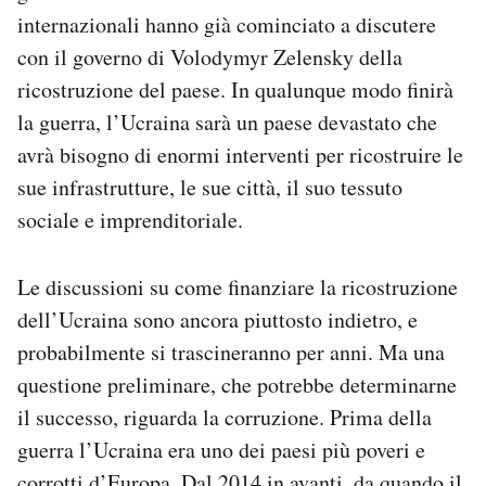
Notifiche mobile
internazionali hanno già cominciato a discutere
Regala il Post
con il governo di Volodymyr Zelensky della
Hai bisogno di aiuto?
ricostruzione del paese. In qualunque modo finirà
Esci
la guerra, l’Ucraina sarà un paese devastato che
avrà bisogno di enormi interventi per ricostruire le
sue infrastrutture, le sue città, il suo tessuto
sociale e imprenditoriale.
Le discussioni su come finanziare la ricostruzione
dell’Ucraina sono ancora piuttosto indietro, e
probabilmente si trascineranno per anni. Ma una
questione preliminare, che potrebbe determinarne
il successo, riguarda la corruzione. Prima della
guerra l’Ucraina era uno dei paesi più poveri e
corrotti d’Europa. Dal 2014 in avanti, da quando il