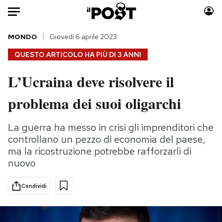
Auto
MONDO
Giovedì 6 aprile 2023
QUESTO ARTICOLO HA PIÙ DI
3 ANNI
HOME
L’Ucraina deve risolvere il
Italia
Moda
problema dei suoi oligarchi
Mondo
Libri
Politica
Consumismi
La guerra ha messo in crisi gli imprenditori che
Tecnologia
Storie/Idee
controllano un pezzo di economia del paese,
Internet
Ok Boomer!
ma la ricostruzione potrebbe rafforzarli di
Scienza
Media
nuovo
Cultura
Europa
Economia
Altrecose
Condividi
Sport
Mondiali calcio 2026