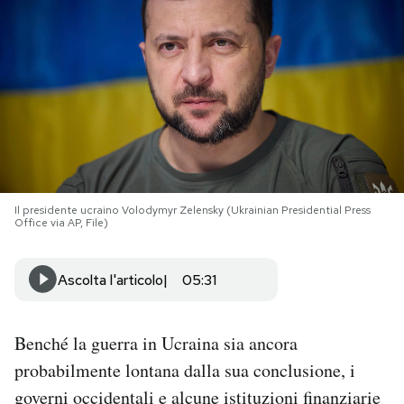
PODCAST
NEWSLETTER
I MIEI PREFERITI
Il presidente ucraino Volodymyr Zelensky (Ukrainian Presidential Press
SHOP
Office via AP, File)
CALENDARIO
Ascolta l'articolo
05:31
AREA PERSONALE
Benché la guerra in Ucraina sia ancora
probabilmente lontana dalla sua conclusione, i
Area Personale
governi occidentali e alcune istituzioni finanziarie
Newsletter