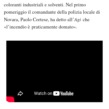
coloranti industriali e solventi. Nel primo
Notifiche mobile
Regala il Post
pomeriggio il comandante della polizia locale di
Hai bisogno di aiuto?
Novara, Paolo Cortese, ha detto all’
Agi
che
Esci
«l’incendio è praticamente domato».