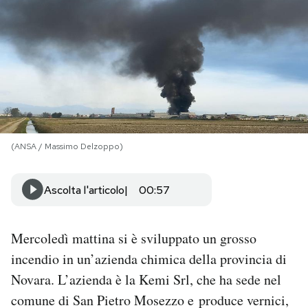
PODCAST
NEWSLETTER
I MIEI PREFERITI
(ANSA / Massimo Delzoppo)
SHOP
Ascolta l'articolo
00:57
CALENDARIO
Mercoledì mattina si è sviluppato un grosso
AREA PERSONALE
incendio in un’azienda chimica della provincia di
Novara. L’azienda è la Kemi Srl, che ha sede nel
Area Personale
comune di San Pietro Mosezzo e produce vernici,
Newsletter