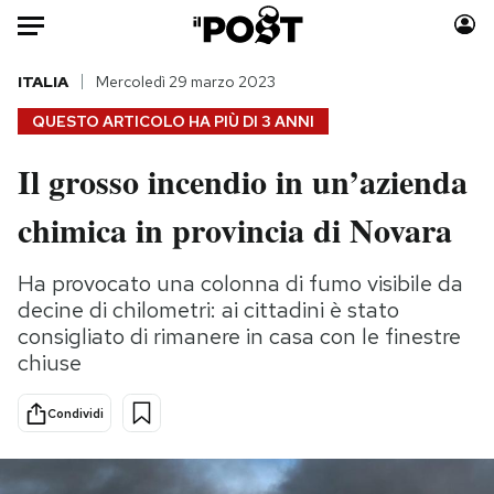
Auto
ITALIA
Mercoledì 29 marzo 2023
QUESTO ARTICOLO HA PIÙ DI
3 ANNI
HOME
Il grosso incendio in un’azienda
Italia
Moda
chimica in provincia di Novara
Mondo
Libri
Politica
Consumismi
Ha provocato una colonna di fumo visibile da
Tecnologia
Storie/Idee
decine di chilometri: ai cittadini è stato
Internet
Ok Boomer!
consigliato di rimanere in casa con le finestre
Scienza
Media
chiuse
Cultura
Europa
Economia
Altrecose
Condividi
Sport
Mondiali calcio 2026