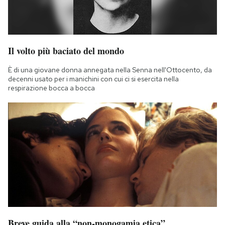
Il volto più baciato del mondo
È di una giovane donna annegata nella Senna nell'Ottocento, da
decenni usato per i manichini con cui ci si esercita nella
respirazione bocca a bocca
Breve guida alla “non-monogamia etica”