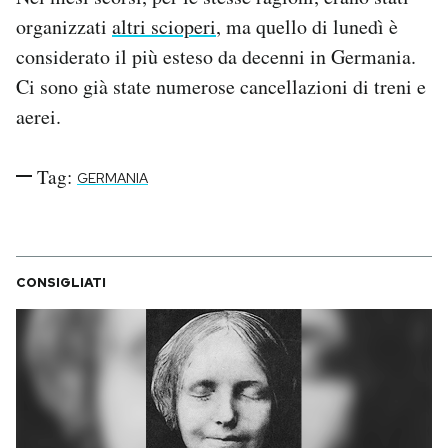
Notifiche mobile
organizzati
altri scioperi
, ma quello di lunedì è
Regala il Post
considerato il più esteso da decenni in Germania.
Hai bisogno di aiuto?
Ci sono già state numerose cancellazioni di treni e
Esci
aerei.
Tag:
GERMANIA
CONSIGLIATI