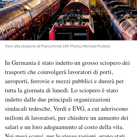
PODCAST
NEWSLETTER
Treni alla stazione di Francoforte (AP Photo/Michael Probst)
I MIEI PREFERITI
In Germania è stato indetto un grosso sciopero dei
trasporti che coinvolgerà lavoratori di porti,
SHOP
aeroporti, ferrovie e mezzi pubblici e durerà per
tutta la giornata di lunedì. Lo sciopero è stato
CALENDARIO
indetto dalle due principali organizzazioni
sindacali tedesche, Verdi e EVG, a cui aderiscono
AREA PERSONALE
milioni di lavoratori, per chiedere un aumento dei
salari e un loro adeguamento al costo della vita.
Area Personale
Newsletter
Nei mesi scorsi, per le stesse ragioni, erano stati