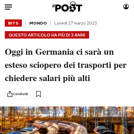
Auto
BITS
MONDO
Lunedì 27 marzo 2023
QUESTO ARTICOLO HA PIÙ DI
3 ANNI
HOME
Oggi in Germania ci sarà un
Italia
Moda
Mondo
Libri
esteso sciopero dei trasporti per
Politica
Consumismi
chiedere salari più alti
Tecnologia
Storie/Idee
Internet
Ok Boomer!
Scienza
Media
Condividi
Cultura
Europa
Economia
Altrecose
Sport
Mondiali calcio 2026