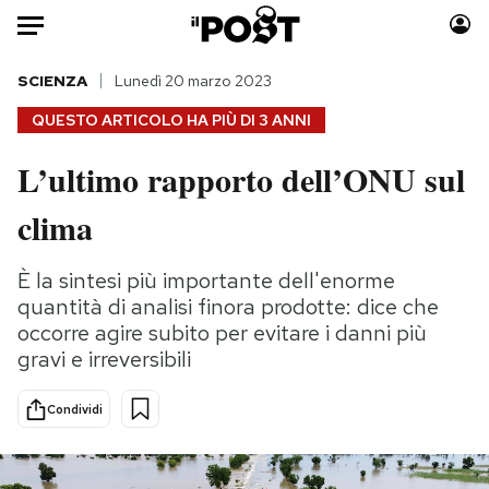
Auto
SCIENZA
Lunedì 20 marzo 2023
QUESTO ARTICOLO HA PIÙ DI
3 ANNI
HOME
L’ultimo rapporto dell’ONU sul
Italia
Moda
clima
Mondo
Libri
Politica
Consumismi
È la sintesi più importante dell'enorme
Tecnologia
Storie/Idee
quantità di analisi finora prodotte: dice che
Internet
Ok Boomer!
occorre agire subito per evitare i danni più
Scienza
Media
gravi e irreversibili
Cultura
Europa
Economia
Altrecose
Condividi
Sport
Mondiali calcio 2026