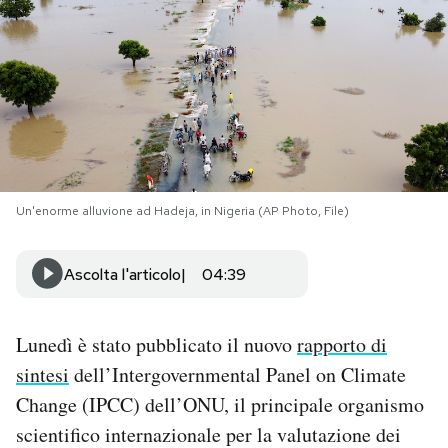
PODCAST
NEWSLETTER
I MIEI PREFERITI
Un'enorme alluvione ad Hadeja, in Nigeria (AP Photo, File)
SHOP
Ascolta l'articolo
04:39
CALENDARIO
Lunedì è stato pubblicato il nuovo
rapporto di
AREA PERSONALE
sintesi
dell’Intergovernmental Panel on Climate
Change (IPCC) dell’ONU, il principale organismo
Area Personale
scientifico internazionale per la valutazione dei
Newsletter