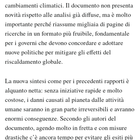
cambiamenti climatici. Il documento non presenta
Notifiche mobile
Regala il Post
novità rispetto alle analisi già diffuse, ma è molto
Hai bisogno di aiuto?
importante perché riassume migliaia di pagine di
Esci
ricerche in un formato più fruibile, fondamentale
per i governi che devono concordare e adottare
nuove politiche per mitigare gli effetti del
riscaldamento globale.
La nuova sintesi come per i precedenti rapporti è
alquanto netta: senza iniziative rapide e molto
costose, i danni causati al pianeta dalle attività
umane saranno in gran parte irreversibili e avranno
enormi conseguenze. Secondo gli autori del
documento, agendo molto in fretta e con misure
drastiche c’è ancora tempo per evitare gli esiti più