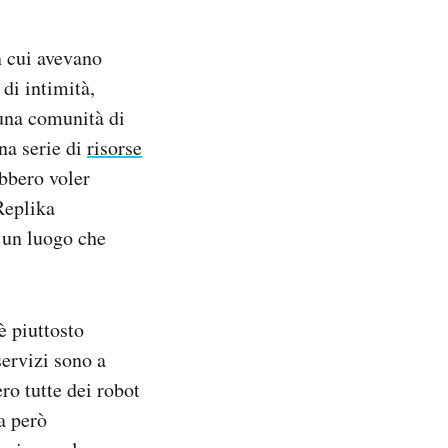
n cui avevano
 di intimità,
 una comunità di
na serie di
risorse
ebbero voler
Replika
e un luogo che
è piuttosto
servizi sono a
ro tutte dei robot
a però