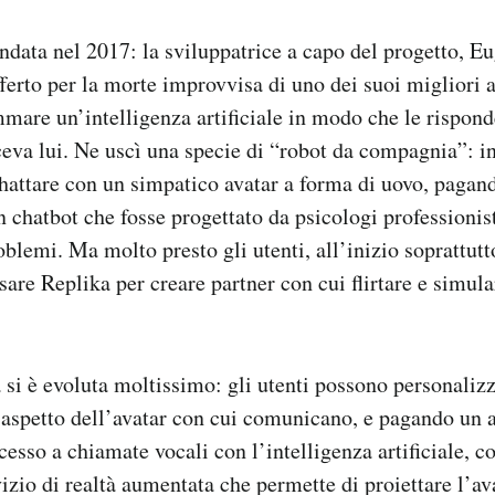
ondata nel 2017: la sviluppatrice a capo del progetto, 
ferto per la morte improvvisa di uno dei suoi migliori 
mare un’intelligenza artificiale in modo che le rispon
eva lui. Ne uscì una specie di “robot da compagnia”: i
hattare con un simpatico avatar a forma di uovo, pagand
n chatbot che fosse progettato da psicologi professionis
oblemi. Ma molto presto gli utenti, all’inizio soprattut
are Replika per creare partner con cui flirtare e simula
 si è evoluta moltissimo: gli utenti possono personaliz
aspetto dell’avatar con cui comunicano, e pagando un
esso a chiamate vocali con l’intelligenza artificiale, c
vizio di realtà aumentata che permette di proiettare l’av