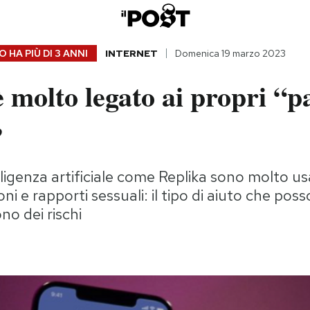
 HA PIÙ DI
3 ANNI
INTERNET
Domenica 19 marzo 2023
è molto legato ai propri “p
”
lligenza artificiale come Replika sono molto us
oni e rapporti sessuali: il tipo di aiuto che poss
no dei rischi