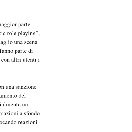
maggior parte
ic role playing”,
taglio una scena
fanno parte di
on altri utenti i
on una sanzione
tamento del
cialmente un
rsazioni a sfondo
vocando reazioni