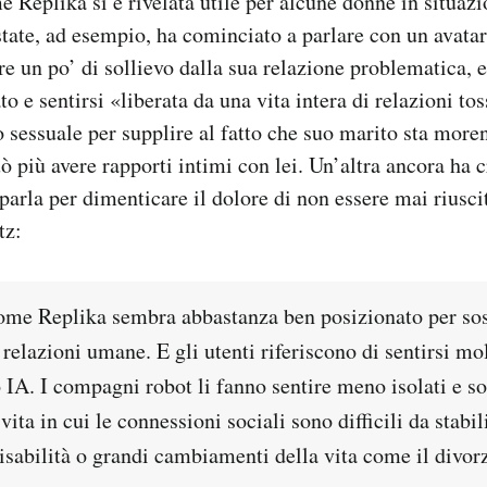
Replika si è rivelata utile per alcune donne in situaz
state, ad esempio, ha cominciato a parlare con un avata
e un po’ di sollievo dalla sua relazione problematica, e
ato e sentirsi «liberata da una vita intera di relazioni to
 sessuale per supplire al fatto che suo marito sta moren
ò più avere rapporti intimi con lei. Un’altra ancora ha c
arla per dimenticare il dolore di non essere mai riuscit
tz:
ome Replika sembra abbastanza ben posizionato per sos
 relazioni umane. E gli utenti riferiscono di sentirsi m
o IA. I compagni robot li fanno sentire meno isolati e sol
ita in cui le connessioni sociali sono difficili da stabil
disabilità o grandi cambiamenti della vita come il divor