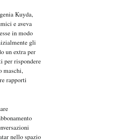
Eugenia Kuyda,
amici e aveva
desse in modo
nizialmente gli
o un extra per
ti per rispondere
to maschi,
re rapporti
zare
 abbonamento
onversazioni
atar nello spazio