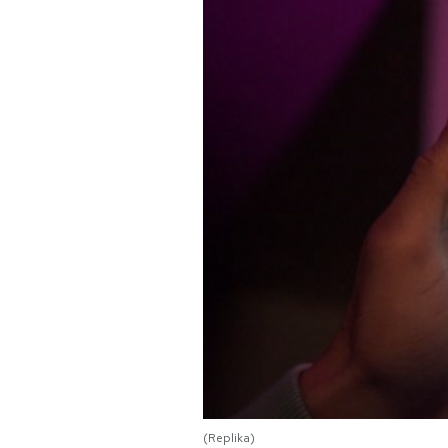
PODCAST
NEWSLETTER
I MIEI PREFERITI
SHOP
CALENDARIO
AREA PERSONALE
Area Personale
Newsletter
(Replika)