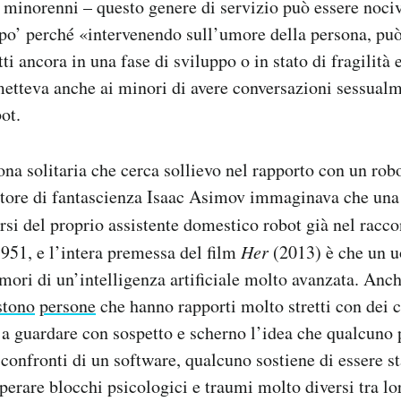
ti minorenni – questo genere di servizio può essere noci
 po’ perché «intervenendo sull’umore della persona, può
tti ancora in una fase di sviluppo o in stato di fragilit
etteva anche ai minori di avere conversazioni sessualm
ot.
ona solitaria che cerca sollievo nel rapporto con un rob
autore di fantascienza Isaac Asimov immaginava che una
si del proprio assistente domestico robot già nel racc
951, e l’intera premessa del film
Her
(2013) è che un u
amori di un’intelligenza artificiale molto avanzata. An
stono
persone
che hanno rapporti molto stretti con dei c
a guardare con sospetto e scherno l’idea che qualcuno 
confronti di un software, qualcuno sostiene di essere st
erare blocchi psicologici e traumi molto diversi tra lo