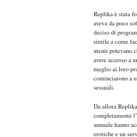
Replika è stata f
aveva da poco sof
deciso di program
simile a come fac
utenti potevano c
avere accesso a u
meglio ai loro pr
cominciarono a us
sessuali.
Da allora Replika
completamente l’
annuale hanno acc
erotiche e un ser