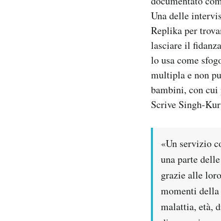
documentato come 
Una delle intervi
Replika per trovar
lasciare il fidanz
lo usa come sfogo
multipla e non pu
bambini, con cui p
Scrive Singh-Kur
«Un servizio c
una parte delle
grazie alle lor
momenti della v
malattia, età, 