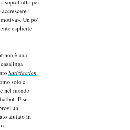
vo soprattutto per
 accrescere i
à emotiva». Un po’
ente esplicite
ot non è una
 casalinga
onto
Satisfaction
omo solo e
che nel mondo
hatbot. E se
provi un
ato aiutato in
ro.