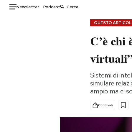
Newsletter
Podcast
Auto
QUESTO ARTICOLO
C’è chi 
HOME
Italia
Moda
virtuali
Mondo
Libri
Politica
Consumismi
Sistemi di inte
Tecnologia
Storie/Idee
simulare relazi
Internet
Ok Boomer!
ampio ma ci so
Scienza
Media
Cultura
Europa
Condividi
Economia
Altrecose
Sport
Mondiali calcio 2026