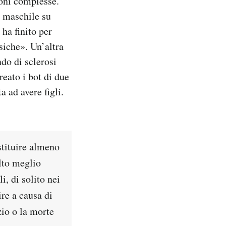
ioni complesse.
r maschile su
 ha finito per
ssiche». Un’altra
do di sclerosi
reato i bot di due
a ad avere figli.
tituire almeno
olto meglio
i, di solito nei
ire a causa di
zio o la morte