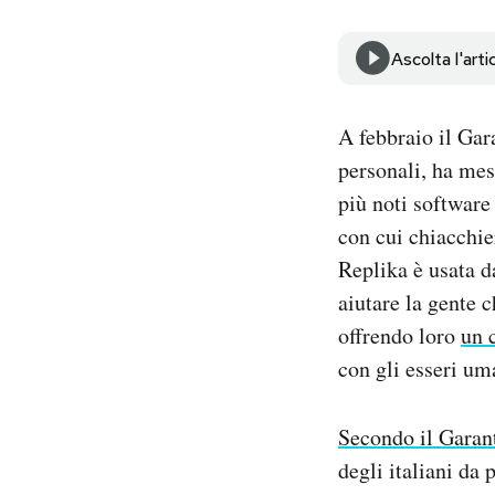
Notifiche mobile
Regala il Post
Ascolta l'arti
Hai bisogno di aiuto?
Esci
A febbraio il Gara
personali, ha mes
più noti software
con cui chiacchie
Replika è usata da
aiutare la gente 
offrendo loro
un 
con gli esseri uma
Secondo il Garant
degli italiani da 