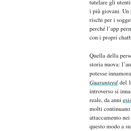
tutelare gli uten
i più giovani. Un
rischi per i sogge
perché l’app perm
con i propri chatb
Quella della pers
storia nuova: l’
potesse innamorar
Guaranteed
del 1
introverso si inn
reale, da anni
esi
molti continuano 
attaccamento nei 
questo modo a sup