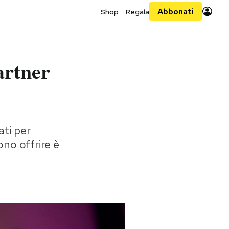
Abbonati
Shop
Regala
artner
ati per
ono offrire è