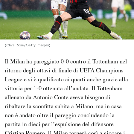
PODCAST
NEWSLETTER
(Clive Rose/Getty Images)
I MIEI PREFERITI
Il Milan ha pareggiato 0-0 contro il Tottenham nel
ritorno degli ottavi di finale di UEFA Champions
SHOP
League e si è qualificato ai quarti anche grazie alla
vittoria per 1-0 ottenuta all’andata. Il Tottenham
CALENDARIO
allenato da Antonio Conte aveva bisogno di
ribaltare la sconfitta subita a Milano, ma in casa
AREA PERSONALE
non è andato oltre il pareggio concludendo la
partita in dieci per l’espulsione del difensore
Area Personale
Newsletter
Cristian Romero. Il Milan tornerà così a giocare i