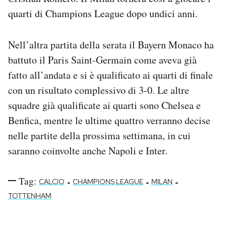
Notifiche mobile
quarti di Champions League dopo undici anni.
Regala il Post
Hai bisogno di aiuto?
Nell’altra partita della serata il Bayern Monaco ha
Esci
battuto il Paris Saint-Germain come aveva già
fatto all’andata e si è qualificato ai quarti di finale
con un risultato complessivo di 3-0. Le altre
squadre già qualificate ai quarti sono Chelsea e
Benfica, mentre le ultime quattro verranno decise
nelle partite della prossima settimana, in cui
saranno coinvolte anche Napoli e Inter.
Tag:
-
-
-
CALCIO
CHAMPIONS LEAGUE
MILAN
TOTTENHAM