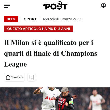
Auto
BITS
SPORT
Mercoledì 8 marzo 2023
QUESTO ARTICOLO HA PIÙ DI
3 ANNI
HOME
Il Milan si è qualificato per i
Italia
Moda
Mondo
Libri
quarti di finale di Champions
Politica
Consumismi
League
Tecnologia
Storie/Idee
Internet
Ok Boomer!
Scienza
Media
Condividi
Cultura
Europa
Economia
Altrecose
Sport
Mondiali calcio 2026