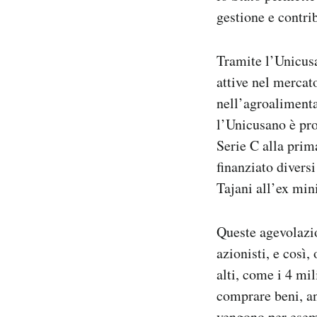
gestione e contrib
Tramite l’Unicusa
attive nel mercat
nell’agroalimenta
l’Unicusano è pro
Serie C alla prim
finanziato diversi
Tajani all’ex min
Queste agevolazio
azionisti, e così,
alti, come i 4 mi
comprare beni, a
vengono per esemp