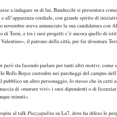
iasse a indagare su di lui, Bandecchi si presentava com
 e all’apparenza cordiale, con grande spirito di iniziati
so novembre aveva annunciato la sua candidatura con Al
 di Terni, e tra i suoi progetti c’è ancora quello di isti
Valentino», il patrono della città, per far diventare Tern
i però sta facendo parlare per tanti altri motivi, come 
elle Rolls Royce custodite nei parcheggi del campus del
l pubblico un altro personaggio, lo stesso che in certi 
naccia di «murare vivi» i suoi dipendenti o di licenzia
inque minuti».
ospite al talk
Piazzapulita
su La7, dove ha difeso le per