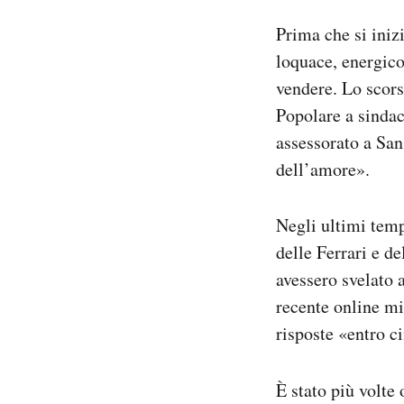
Prima che si iniz
loquace, energico
vendere. Lo scor
Popolare a sindaco
assessorato a San 
dell’amore».
Negli ultimi temp
delle Ferrari e d
avessero svelato a
recente online mi
risposte «entro c
È stato più volte 