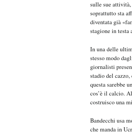
sulle sue attivit
soprattutto sta a
diventata già «fa
stagione in testa 
In una delle ultim
stesso modo dagli
giornalisti prese
stadio del cazzo,
questa sarebbe un
cos’è il calcio. A
costruisco una mi
Bandecchi usa mol
che manda in Ucra