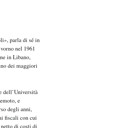
i», parla di sé in
Livorno nel 1961
one in Libano,
«uno dei maggiori
e dell’Università
remoto, e
rso degli anni,
i fiscali con cui
 netto di costi di