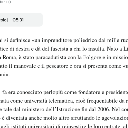
ttonce)
colo
05:31
 si definisce «un imprenditore poliedrico dai mille ruol
dice di destra e dà del fascista a chi lo insulta. Nato a 
 Roma, è stato paracadutista con la Folgore e in missi
atto il manovale e il pescatore e ora si presenta come 
ani».
 fa era conosciuto perlopiù come fondatore e president
ata come università telematica, cioè frequentabile da 
 tale dal ministero dell’Istruzione fin dal 2006. Nel co
 è diventata anche molto altro sfruttando le agevolazion
gli istituti universitari di reinvestire le loro entrate, al