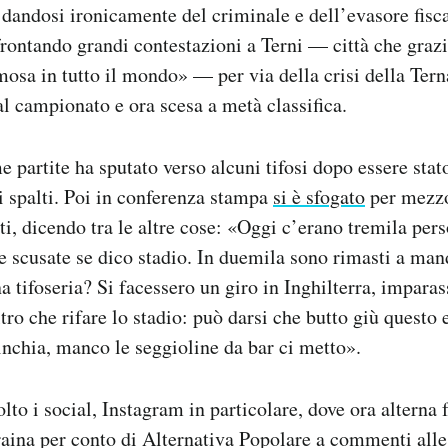
à, dandosi ironicamente del criminale e dell’evasore fisc
ffrontando grandi contestazioni a Terni — città che grazi
mosa in tutto il mondo» — per via della crisi della Tern
al campionato e ora scesa a metà classifica.
e partite ha sputato verso alcuni tifosi dopo essere stat
 spalti. Poi in conferenza stampa
si è sfogato
per mezzo
nti, dicendo tra le altre cose: «Oggi c’erano tremila per
 e scusate se dico stadio. In duemila sono rimasti a man
a tifoseria? Si facessero un giro in Inghilterra, impara
ltro che rifare lo stadio: può darsi che butto giù questo 
nchia, manco le seggioline da bar ci metto».
to i social, Instagram in particolare, dove ora alterna f
ina per conto di Alternativa Popolare a commenti alle