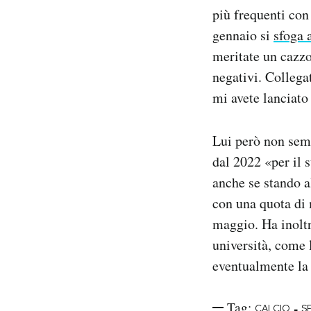
più frequenti con
gennaio si
sfoga 
meritate un cazzo,
negativi. Collega
mi avete lanciato
Lui però non semb
dal 2022 «per il 
anche se stando a
con una quota di 
maggio. Ha inoltr
università, come 
eventualmente la 
Tag:
-
CALCIO
SE