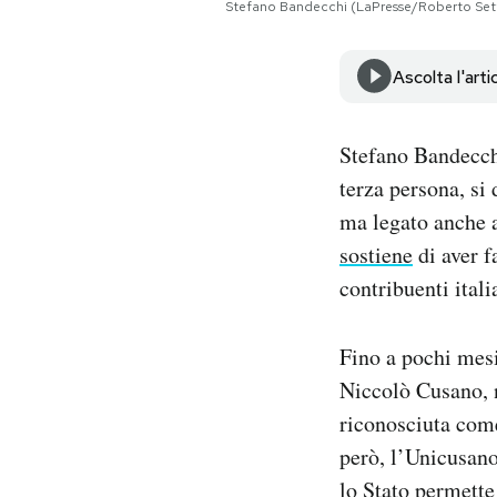
Stefano Bandecchi (LaPresse/Roberto Se
Notifiche mobile
Regala il Post
Hai bisogno di aiuto?
Ascolta l'arti
Esci
Stefano Bandecchi
terza persona, si 
ma legato anche a
sostiene
di aver f
contribuenti itali
Fino a pochi mesi
Niccolò Cusano, n
riconosciuta come
però, l’Unicusano
lo Stato permette a