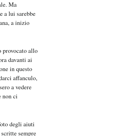
ale. Ma
e a lui sarebbe
ana, a inizio
o provocato allo
ra davanti ai
sone in questo
darci affanculo,
ssero a vedere
e non ci
oto degli aiuti
 scritte sempre