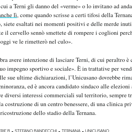
 cui a Terni gli danno del «verme» o lo invitano ad and
anche lì
, come quando scrisse a certi tifosi della Terna
 siete esaltati nei momenti positivi e delle merde inutil
te il cervello sennò smettete di rompere i coglioni perch
 oggi ve le rimetterò nel culo».
ra avere intenzione di lasciare Terni, di cui peraltro è 
suo impegno sportivo e sociale». È in trattative per vend
lle sue ultime dichiarazioni, l’Unicusano dovrebbe rim
minoranza, ed è ancora candidato sindaco alle elezioni
e diversi interessi commerciali sul territorio, sempre t
la costruzione di un centro benessere, di una clinica pri
ricostruzione dello stadio della Ternana.
-
-
-
RIE B
STEFANO BANDECCHI
TERNANA
UNICUSANO