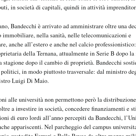
uti, in società di capitali, quindi in attività imprenditor
no, Bandecchi è arrivato ad amministrare oltre una dec
o immobiliare, nella sanità, nelle telecomunicazioni e
re, anche all’estero e anche nel calcio professionistico
prietaria della Ternana, attualmente in Serie B dopo la 
a stagione dopo il cambio di proprietà. Bandecchi sosti
 politici, in modo piuttosto trasversale: dal ministro de
istro Luigi Di Maio.
ni alle università non permettono però la distribuzione
 oltre a investire in società, concedere finanziamenti e s
lioni di euro lordi all’anno percepiti da Bandecchi, l’Un
nche appariscenti. Nel parcheggio del campus universit
io custodite Ferrari e Rolls Royce da oltre mezzo mili