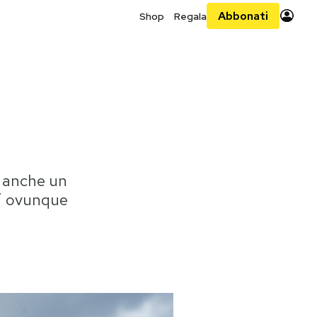
Abbonati
Shop
Regala
è anche un
o’ ovunque