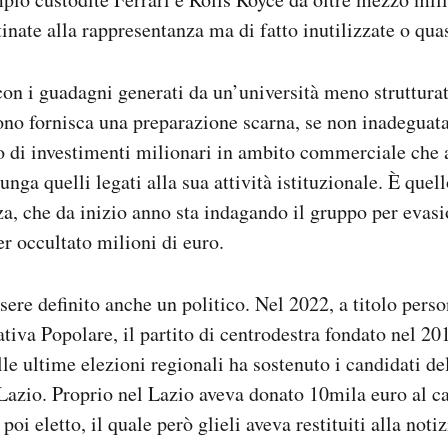
inate alla rappresentanza ma di fatto inutilizzate o quas
on i guadagni generati da un’università meno strutturata
ono fornisca una preparazione scarna, se non inadeguat
ro di investimenti milionari in ambito commerciale che
unga quelli legati alla sua attività istituzionale. È quel
a, che da inizio anno sta indagando il gruppo per evasio
r occultato milioni di euro.
ere definito anche un politico. Nel 2022, a titolo perso
tiva Popolare, il partito di centrodestra fondato nel 2
lle ultime elezioni regionali ha sostenuto i candidati de
Lazio. Proprio nel Lazio aveva donato 10mila euro al c
oi eletto, il quale però glieli aveva restituiti alla notiz