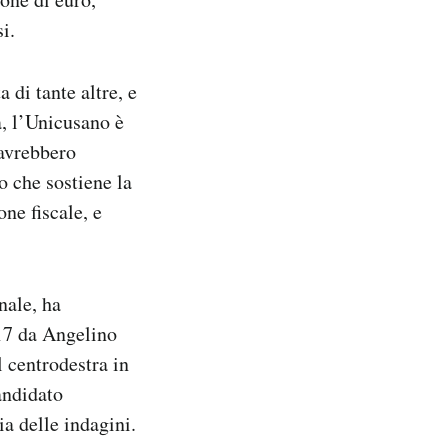
i.
 di tante altre, e
a, l’Unicusano è
 avrebbero
lo che sostiene la
ne fiscale, e
nale, ha
017 da Angelino
l centrodestra in
andidato
ia delle indagini.