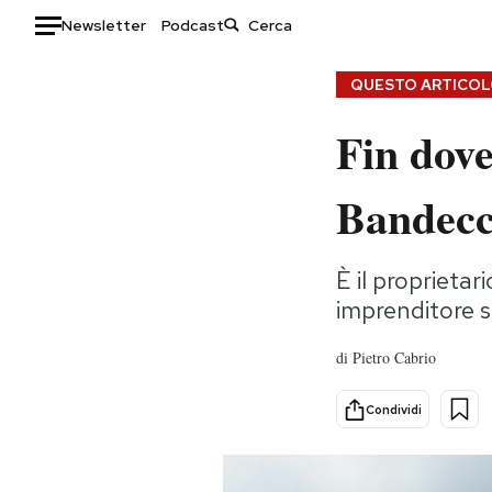
Newsletter
Podcast
Auto
QUESTO ARTICOLO
Fin dove
HOME
Italia
Moda
Bandecc
Mondo
Libri
Politica
Consumismi
È il proprieta
Tecnologia
Storie/Idee
imprenditore s
Internet
Ok Boomer!
Scienza
Media
di
Pietro Cabrio
Cultura
Europa
Economia
Altrecose
Condividi
Sport
Mondiali calcio 2026