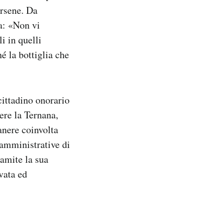
arsene. Da
na: «Non vi
i in quelli
é la bottiglia che
cittadino onorario
ere la Ternana,
anere coinvolta
 amministrative di
ramite la sua
vata ed