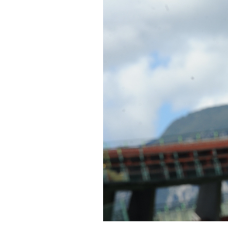
PODCAST
NEWSLETTER
I MIEI PREFERITI
SHOP
CALENDARIO
AREA PERSONALE
Area Personale
Newsletter