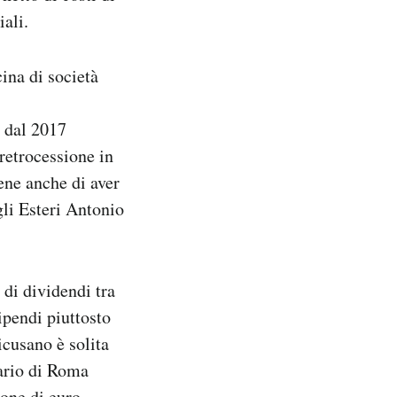
iali.
ina di società
: dal 2017
retrocessione in
ene anche di aver
gli Esteri Antonio
 di dividendi tra
tipendi piuttosto
icusano è solita
ario di Roma
one di euro,