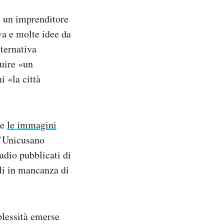
e un imprenditore
va e molte idee da
ternativa
tuire «un
i «la città
se
le immagini
l’Unicusano
audio pubblicati di
rli in mancanza di
plessità emerse