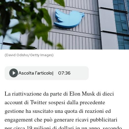
PODCAST
NEWSLETTER
I MIEI PREFERITI
(David Odisho/Getty Images)
SHOP
Ascolta l'articolo
07:36
CALENDARIO
La riattivazione da parte di Elon Musk di dieci
account di Twitter sospesi dalla precedente
AREA PERSONALE
gestione ha suscitato una quota di reazioni ed
engagement che può generare ricavi pubblicitari
Area Personale
Newsletter
per circa 19 milioni di dollari in un anno, secondo