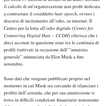
Notifiche mobile
il calcolo di un’organizzazione non profit dedicata
Regala il Post
a contrastare il cosiddetto
hate speech
, ovvero i
Hai bisogno di aiuto?
discorsi di incitamento all’odio, su internet. Il
Esci
Centro per la lotta all’odio digitale (
Center for
Countering Digital Hate – CCDH
) riferisce che i
dieci account in questione sono tra le centinaia di
profili riattivati in occasione dell’“amnistia
generale” annunciata da Elon Musk a fine
novembre.
Sono dati che vengono pubblicati proprio nel
momento in cui Musk sta cercando di rilanciare i
profitti dell’azienda, che per sua ammissione si
trova in difficili condizioni finanziarie nonostante