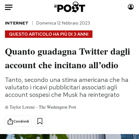
Auto
INTERNET
Domenica 12 febbraio 2023
QUESTO ARTICOLO HA PIÙ DI
3 ANNI
HOME
Quanto guadagna Twitter dagli
Italia
Moda
account che incitano all’odio
Mondo
Libri
Politica
Consumismi
Tanto, secondo una stima americana che ha
Tecnologia
Storie/Idee
valutato i ricavi pubblicitari associati agli
Internet
Ok Boomer!
account sospesi che Musk ha reintegrato
Scienza
Media
Cultura
Europa
di
Taylor Lorenz - The Washington Post
Economia
Altrecose
Condividi
Sport
Mondiali calcio 2026