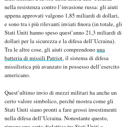
Notifiche mobile
nella resistenza contro l’invasione russa: gli aiuti
Regala il Post
appena approvati valgono 1,85 miliardi di dollari,
Hai bisogno di aiuto?
e sono tra i più rilevanti inviati finora (in totale, gli
Esci
Stati Uniti hanno speso quest’anno 21,3 miliardi di
dollari per la sicurezza e la difesa dell’Ucraina).
Tra le altre cose, gli aiuti comprendono
una
batteria di missili Patriot
, il sistema di difesa
missilistica più avanzato in possesso dell’esercito
americano.
Quest’ultimo invio di mezzi militari ha anche un
certo valore simbolico, perché mostra come gli
Stati Uniti siano pronti a fare grossi investimenti
nella difesa dell’Ucraina. Nonostante questo,
rimane una certa dialettica tra Stati Uniti e