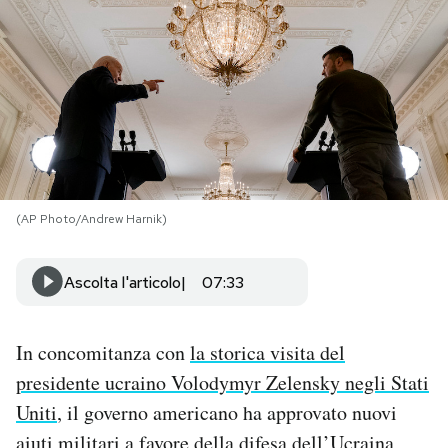
PODCAST
NEWSLETTER
I MIEI PREFERITI
(AP Photo/Andrew Harnik)
SHOP
Ascolta l'articolo
07:33
CALENDARIO
In concomitanza con
la storica visita del
AREA PERSONALE
presidente ucraino Volodymyr Zelensky negli Stati
Uniti
, il governo americano ha approvato nuovi
Area Personale
Newsletter
aiuti militari a favore della difesa dell’Ucraina