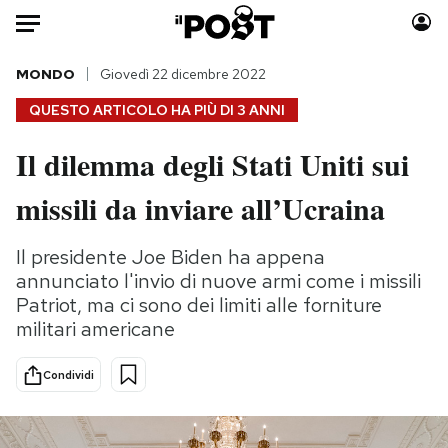
Auto
MONDO
Giovedì 22 dicembre 2022
QUESTO ARTICOLO HA PIÙ DI
3 ANNI
HOME
Il dilemma degli Stati Uniti sui
Italia
Moda
missili da inviare all’Ucraina
Mondo
Libri
Politica
Consumismi
Il presidente Joe Biden ha appena
Tecnologia
Storie/Idee
annunciato l'invio di nuove armi come i missili
Internet
Ok Boomer!
Patriot, ma ci sono dei limiti alle forniture
Scienza
Media
militari americane
Cultura
Europa
Economia
Altrecose
Condividi
Sport
Mondiali calcio 2026